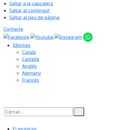
Saltar a la capçalera
Saltar al contingut
Saltar al peu de pàgina
Contacte
Idiomes
Català
Castellà
Anglès
Alemany
Francès
06.08.2026 | 16:59
Cercar:
El municipi