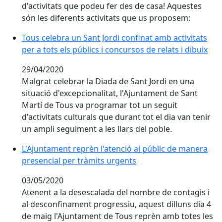
d'activitats que podeu fer des de casa! Aquestes
són les diferents activitats que us proposem:
Tous celebra un Sant Jordi confinat amb activitats per 
Tous celebra un Sant Jordi confinat amb activitats
per a tots els públics i concursos de relats i dibuix
29/04/2020
Malgrat celebrar la Diada de Sant Jordi en una
situació d'excepcionalitat, l'Ajuntament de Sant
Martí de Tous va programar tot un seguit
d'activitats culturals que durant tot el dia van tenir
un ampli seguiment a les llars del poble.
L'Ajuntament reprèn l'atenció al públic de manera pre
L'Ajuntament reprèn l'atenció al públic de manera
presencial per tràmits urgents
03/05/2020
Atenent a la desescalada del nombre de contagis i
al desconfinament progressiu, aquest dilluns dia 4
de maig l'Ajuntament de Tous reprèn amb totes les