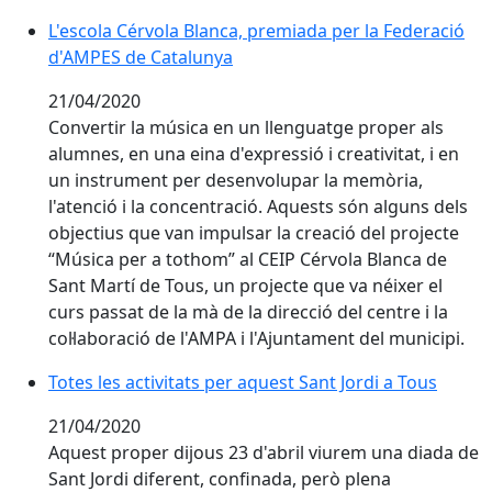
L'escola Cérvola Blanca, premiada per la Federació d
L'escola Cérvola Blanca, premiada per la Federació
d'AMPES de Catalunya
21/04/2020
Convertir la música en un llenguatge proper als
alumnes, en una eina d'expressió i creativitat, i en
un instrument per desenvolupar la memòria,
l'atenció i la concentració. Aquests són alguns dels
objectius que van impulsar la creació del projecte
“Música per a tothom” al CEIP Cérvola Blanca de
Sant Martí de Tous, un projecte que va néixer el
curs passat de la mà de la direcció del centre i la
col·laboració de l'AMPA i l'Ajuntament del municipi.
Totes les activitats per aquest Sant Jordi a Tous
Totes les activitats per aquest Sant Jordi a Tous
21/04/2020
Aquest proper dijous 23 d'abril viurem una diada de
Sant Jordi diferent, confinada, però plena