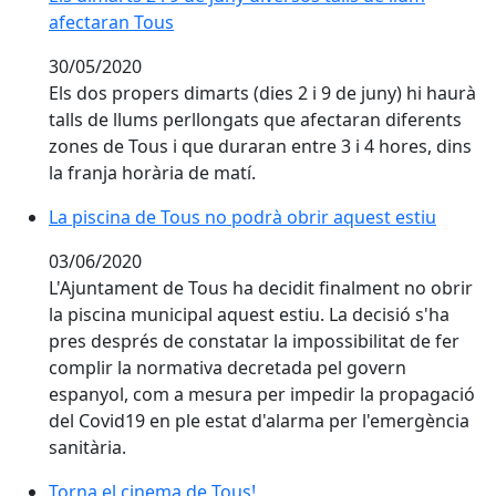
afectaran Tous
30/05/2020
Els dos propers dimarts (dies 2 i 9 de juny) hi haurà
talls de llums perllongats que afectaran diferents
zones de Tous i que duraran entre 3 i 4 hores, dins
la franja horària de matí.
La piscina de Tous no podrà obrir aquest estiu
La piscina de Tous no podrà obrir aquest estiu
03/06/2020
L'Ajuntament de Tous ha decidit finalment no obrir
la piscina municipal aquest estiu. La decisió s'ha
pres després de constatar la impossibilitat de fer
complir la normativa decretada pel govern
espanyol, com a mesura per impedir la propagació
del Covid19 en ple estat d'alarma per l'emergència
sanitària.
Torna el cinema de Tous!
Torna el cinema de Tous!