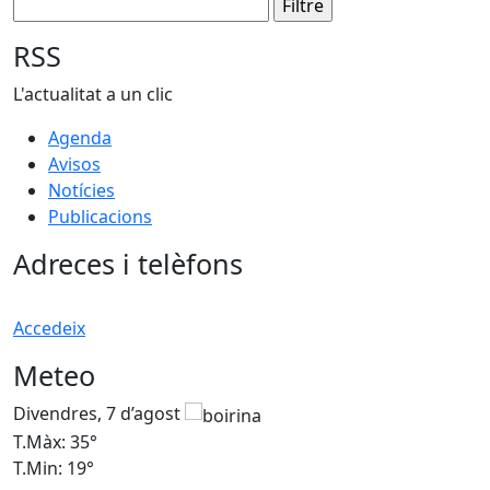
RSS
L'actualitat a un clic
Agenda
Avisos
Notícies
Publicacions
Adreces i telèfons
Accedeix
Meteo
Divendres, 7 d’agost
D
T.Màx: 35°
T
T.Min: 19°
T