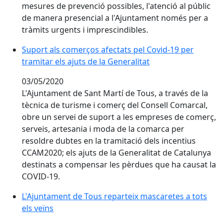
mesures de prevenció possibles, l'atenció al públic
de manera presencial a l'Ajuntament només per a
tràmits urgents i imprescindibles.
Suport als comerços afectats pel Covid-19 per tramitar
Suport als comerços afectats pel Covid-19 per
tramitar els ajuts de la Generalitat
03/05/2020
L'Ajuntament de Sant Martí de Tous, a través de la
tècnica de turisme i comerç del Consell Comarcal,
obre un servei de suport a les empreses de comerç,
serveis, artesania i moda de la comarca per
resoldre dubtes en la tramitació dels incentius
CCAM2020; els ajuts de la Generalitat de Catalunya
destinats a compensar les pèrdues que ha causat la
COVID-19.
L'Ajuntament de Tous reparteix mascaretes a tots els 
L'Ajuntament de Tous reparteix mascaretes a tots
els veïns