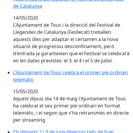
de Catalunya
14/05/2020
L'Ajuntament de Tous i la direcció del Festival de
Llegendes de Catalunya (Fesllecat) treballen
aquests dies per adaptar el certamen a la nova
situació de progressiu desconfinament, però
d'entrada ja garanteixen que el Festival se celebrarà
en les dates previstes: el 3, el 4 i el 5 de juliol.
L'Ajuntament de Tous celebra el primer ple ordinari t
L'Ajuntament de Tous celebra el primer ple ordinari
telemàtic
15/05/2020
Aquest dijous dia 14 de maig l'Ajuntament de Tous
ha celebrat el seu primer ple ordinari en format
telemàtic, i el segon que s'ha retransmès en directe
per streaming
Els dimarts 2 i 9 de juny diversos talls de llum afecta
Els dimarts 2 i 9 de juny diversos talls de llum