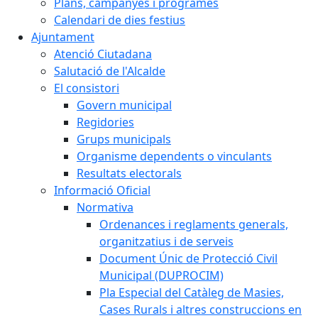
Plans, campanyes i programes
Calendari de dies festius
Ajuntament
Atenció Ciutadana
Salutació de l'Alcalde
El consistori
Govern municipal
Regidories
Grups municipals
Organisme dependents o vinculants
Resultats electorals
Informació Oficial
Normativa
Ordenances i reglaments generals,
organitzatius i de serveis
Document Únic de Protecció Civil
Municipal (DUPROCIM)
Pla Especial del Catàleg de Masies,
Cases Rurals i altres construccions en