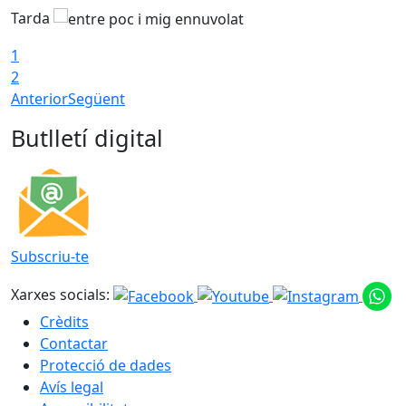
Tarda
T
1
2
Anterior
Següent
Butlletí digital
Subscriu-te
Xarxes socials:
Crèdits
Contactar
Protecció de dades
Avís legal