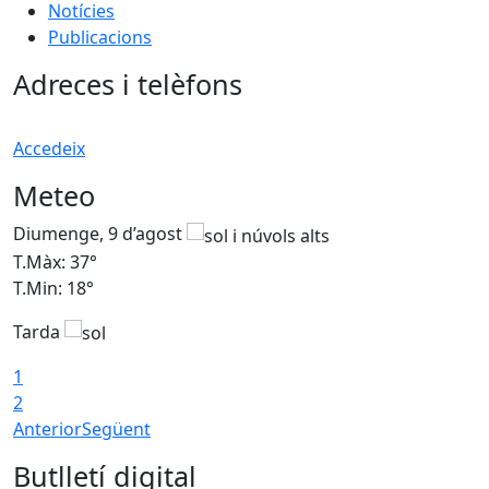
Notícies
Publicacions
Adreces i telèfons
Accedeix
Meteo
Diumenge, 9 d’agost
D
T.Màx: 37°
T
T.Min: 18°
T
Tarda
T
1
2
Anterior
Següent
Butlletí digital