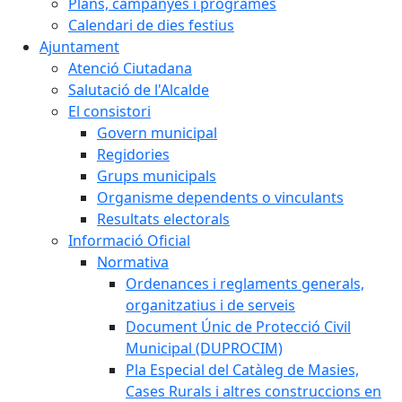
Plans, campanyes i programes
Calendari de dies festius
Ajuntament
Atenció Ciutadana
Salutació de l'Alcalde
El consistori
Govern municipal
Regidories
Grups municipals
Organisme dependents o vinculants
Resultats electorals
Informació Oficial
Normativa
Ordenances i reglaments generals,
organitzatius i de serveis
Document Únic de Protecció Civil
Municipal (DUPROCIM)
Pla Especial del Catàleg de Masies,
Cases Rurals i altres construccions en