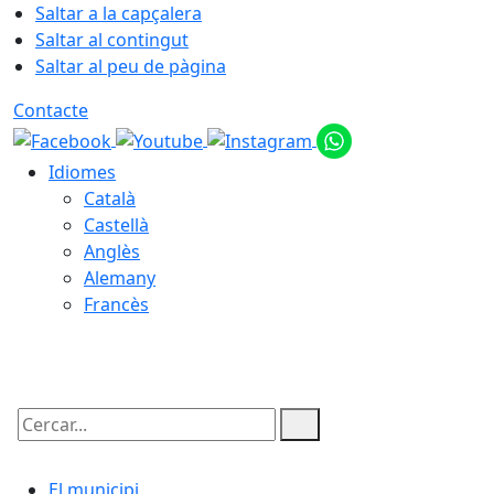
Saltar a la capçalera
Saltar al contingut
Saltar al peu de pàgina
Contacte
Idiomes
Català
Castellà
Anglès
Alemany
Francès
09.08.2026 | 07:54
Cercar:
El municipi