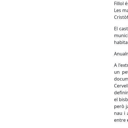
Fillol
Les ma
Cristòf
El cas
munic
habita
Anualm
A l'ex
un pet
docume
Cervel
defini
el bis
però j
nau i 
entre e