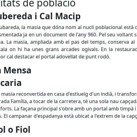
itats de població
ubereda i Cal Macip
ubareda, la masia que dóna nom al nucli poblacional està c
smentada ja en un document de l'any 960. Pel seu voltant s'
. La masia, ampliada amb el pas del temps, conserva al 
ala on hi ha unes grans arcades ogivals. En la restaurac
rior cal destacar el portal adovellat de punt rodó.
n Mensa
ucaria
 masia reconvertida en casa d'estiueig d'un indià, i transf
rada Família, a tocar de la carretera, té una sola nau capç
forts. La façana principal s'obre amb un portal amb timpà i
. El campanar d'espadanya està ubicat a l'extrem de la capç
ol o Fiol