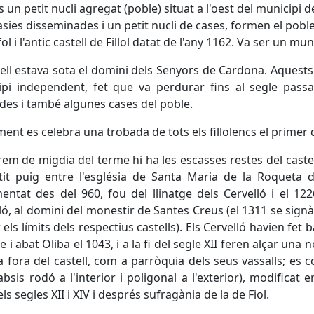
 és un petit nucli agregat (poble) situat a l'oest del municipi
sies disseminades i un petit nucli de cases, formen el poble
ol i l'antic castell de Fillol datat de l'any 1162. Va ser un mu
tell estava sota el domini dels Senyors de Cardona. Aquests
ipi independent, fet que va perdurar fins al segle pass
des i també algunes cases del poble.
ent es celebra una trobada de tots els fillolencs el prime
trem de migdia del terme hi ha les escasses restes del castel
it puig entre l'església de Santa Maria de la Roqueta de 
ntat des del 960, fou del llinatge dels Cervelló i el 1
ló, al domini del monestir de Santes Creus (el 1311 se signà
r els límits dels respectius castells). Els Cervelló havien fe
be i abat Oliba el 1043, i a la fi del segle XII feren alçar un
a fora del castell, com a parròquia dels seus vassalls; es c
absis rodó a l'interior i poligonal a l'exterior), modifica
ls segles XII i XIV i després sufragània de la de Fiol.