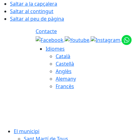
Saltar a la capçalera
Saltar al contingut
Saltar al peu de pàgina
Contacte
Idiomes
Català
Castellà
Anglès
Alemany
Francès
06.08.2026 | 21:58
El municipi
Sant Martí de Tous