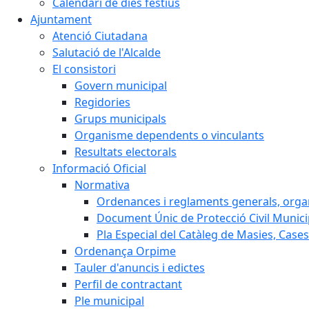
Calendari de dies festius
Ajuntament
Atenció Ciutadana
Salutació de l'Alcalde
El consistori
Govern municipal
Regidories
Grups municipals
Organisme dependents o vinculants
Resultats electorals
Informació Oficial
Normativa
Ordenances i reglaments generals, organi
Document Únic de Protecció Civil Muni
Pla Especial del Catàleg de Masies, Cases
Ordenança Orpime
Tauler d'anuncis i edictes
Perfil de contractant
Ple municipal