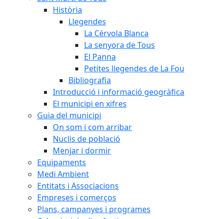
Història
Llegendes
La Cérvola Blanca
La senyora de Tous
El Panna
Petites llegendes de La Fou
Bibliografia
Introducció i informació geogràfica
El municipi en xifres
Guia del municipi
On som i com arribar
Nuclis de població
Menjar i dormir
Equipaments
Medi Ambient
Entitats i Associacions
Empreses i comerços
Plans, campanyes i programes