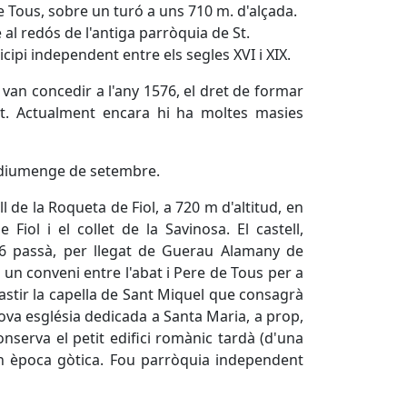
 de Tous, sobre un turó a uns 710 m. d'alçada.
 al redós de l'antiga parròquia de St.
nicipi independent entre els segles XVI i XIX.
 van concedir a l'any 1576, el dret de formar
at. Actualment encara hi ha moltes masies
r diumenge de setembre.
l de la Roqueta de Fiol, a 720 m d'altitud, en
Fiol i el collet de la Savinosa. El castell,
226 passà, per llegat de Guerau Alamany de
 un conveni entre l'abat i Pere de Tous per a
t bastir la capella de Sant Miquel que consagrà
a nova església dedicada a Santa Maria, a prop,
onserva el petit edifici romànic tardà (d'una
t en època gòtica. Fou parròquia independent