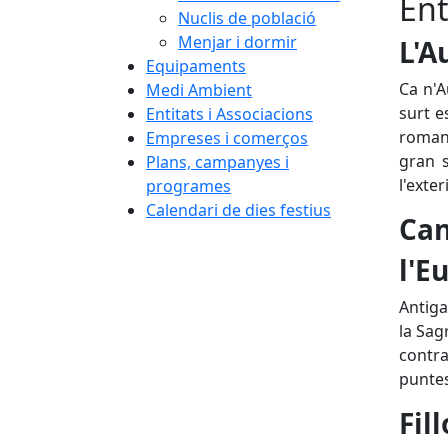
Ent
Nuclis de població
Menjar i dormir
L'A
Equipaments
Ca n'A
Medi Ambient
surt e
Entitats i Associacions
romana
Empreses i comerços
gran s
Plans, campanyes i
l'exte
programes
Calendari de dies festius
Ca
l'E
Antiga
la Sag
contra
puntes
Fill