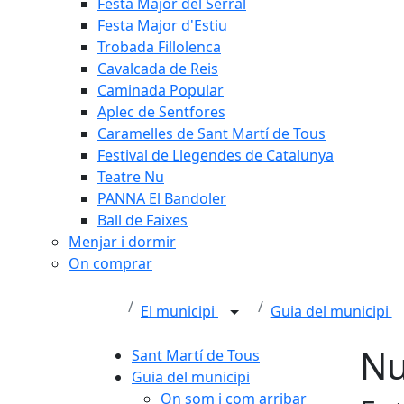
Festa Major del Serral
Festa Major d'Estiu
Trobada Fillolenca
Cavalcada de Reis
Caminada Popular
Aplec de Sentfores
Caramelles de Sant Martí de Tous
Festival de Llegendes de Catalunya
Teatre Nu
PANNA El Bandoler
Ball de Faixes
Menjar i dormir
On comprar
El municipi
Guia del municipi
Nu
Sant Martí de Tous
Guia del municipi
On som i com arribar