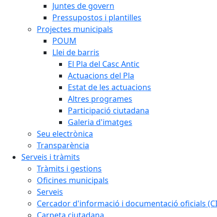
Juntes de govern
Pressupostos i plantilles
Projectes municipals
POUM
Llei de barris
El Pla del Casc Antic
Actuacions del Pla
Estat de les actuacions
Altres programes
Participació ciutadana
Galeria d'imatges
Seu electrònica
Transparència
Serveis i tràmits
Tràmits i gestions
Oficines municipals
Serveis
Cercador d'informació i documentació oficials (C
Carpeta ciutadana