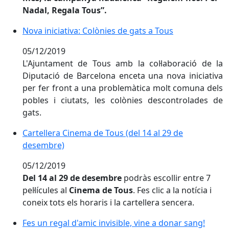
Nadal, Regala Tous”.
Nova iniciativa: Colònies de gats a Tous
Nova iniciativa: Colònies de gats a Tous
05/12/2019
L'Ajuntament de Tous amb la col·laboració de la
Diputació de Barcelona enceta una nova iniciativa
per fer front a una problemàtica molt comuna dels
pobles i ciutats, les colònies descontrolades de
gats.
Cartellera Cinema de Tous (del 14 al 29 de desembre)
Cartellera Cinema de Tous (del 14 al 29 de
desembre)
05/12/2019
Del 14 al 29 de desembre
podràs escollir entre 7
pel·lícules al
Cinema de Tous
. Fes clic a la notícia i
coneix tots els horaris i la cartellera sencera.
Fes un regal d'amic invisible, vine a donar sang!
Fes un regal d'amic invisible, vine a donar sang!