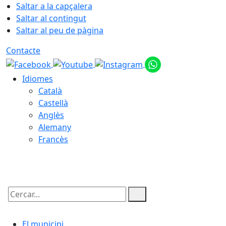
Saltar a la capçalera
Saltar al contingut
Saltar al peu de pàgina
Contacte
Idiomes
Català
Castellà
Anglès
Alemany
Francès
06.08.2026 | 17:32
Cercar:
El municipi