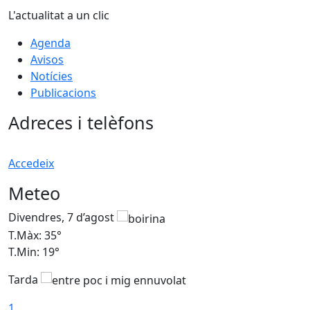
L'actualitat a un clic
Agenda
Avisos
Notícies
Publicacions
Adreces i telèfons
Accedeix
Meteo
Divendres, 7 d’agost
D
T.Màx: 35°
T
T.Min: 19°
T
Tarda
T
1