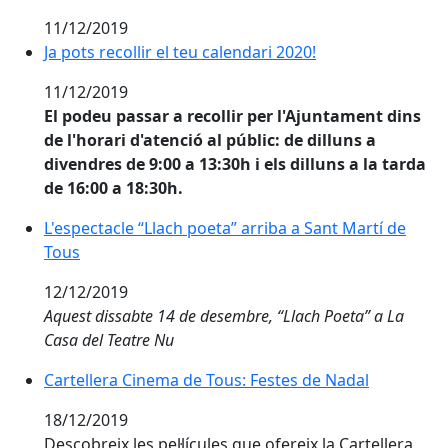
11/12/2019
Ja pots recollir el teu calendari 2020!
Ja pots recollir el teu calendari 2020!
11/12/2019
El podeu passar a recollir per l'Ajuntament dins
de l'horari d'atenció al públic: de dilluns a
divendres de 9:00 a 13:30h i els dilluns a la tarda
de 16:00 a 18:30h.
L'espectacle “Llach poeta” arriba a Sant Martí de Tous
L'espectacle “Llach poeta” arriba a Sant Martí de
Tous
12/12/2019
Aquest dissabte 14 de desembre, “Llach Poeta” a La
Casa del Teatre Nu
Cartellera Cinema de Tous: Festes de Nadal
Cartellera Cinema de Tous: Festes de Nadal
18/12/2019
Descobreix les pel·lícules que ofereix la Cartellera