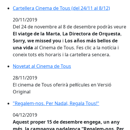
Cartellera Cinema de Tous (del 24/11 al 8/12)
Cartellera Cinema de Tous (del 24/11 al 8/12)
20/11/2019
Del 24 de novembre al 8 de desembre podràs veure
El viatge de la Marta
,
La Directora de Orquesta
,
Sorry, we missed you
i
Los años más bellos de
una vida
al Cinema de Tous. Fes clic a la notícia i
coneix tots els horaris i la cartellera sencera.
Novetat al Cinema de Tous
28/11/2019
El cinema de Tous oferirà pel·lícules en Versió
Original
"Regalem-nos. Per Nadal, Regala Tous!"
"Regalem-nos. Per Nadal, Regala Tous!"
04/12/2019
Aquest proper 15 de desembre engega, un any
més, la campanya nadalenca “Regalem-nos. Per