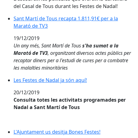
del Casal de Tous durant les Festes de Nadal!
Sant Martí de Tous recapta 1.811,91€ per a la Marató
Sant Martí de Tous recapta 1.811,91€ per a la
Marató de TV3
19/12/2019
Un any més, Sant Martí de Tous
s'ha sumat a la
Marató de TV3
, organitzant diversos actes públics per
recaptar diners per a l'estudi de cures per a combatre
les malalties minoritàries
Les Festes de Nadal ja són aquí!
Les Festes de Nadal ja són aquí!
20/12/2019
Consulta totes les activitats programades per
Nadal a Sant Martí de Tous
L'Ajuntament us desitja Bones Festes!
L'Ajuntament us desitja Bones Festes!