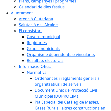
Plans, campanyes i programes
Calendari de dies festius
Ajuntament
Atenció Ciutadana
Salutació de l'Alcalde
El consistori
Govern municipal
Regidories
Grups municipals
Organisme dependents o vinculants
Resultats electorals
Informació Oficial
Normativa
Ordenances i reglaments generals,
organitzatius i de serveis
Document Únic de Protecció Civil
Municipal (DUPROCIM)
Pla Especial del Catàleg de Masies,
Cases Rurals i altres construccions en