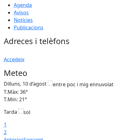
Agenda
Avisos
Notícies
Publicacions
Adreces i telèfons
Accedeix
Meteo
Dilluns, 10 d’agost
D
T.Màx: 36°
T
T.Min: 21°
T
Tarda
T
1
2
Anterior
Següent