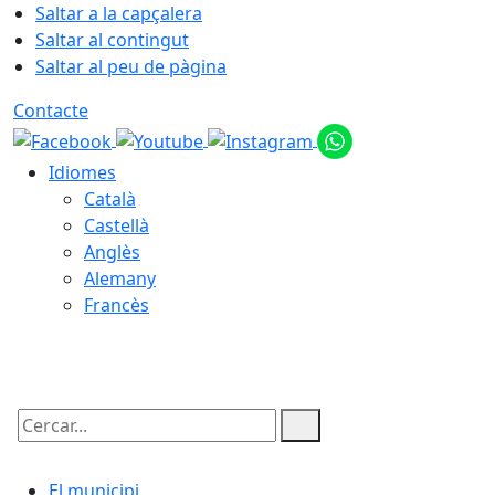
Saltar a la capçalera
Saltar al contingut
Saltar al peu de pàgina
Contacte
Idiomes
Català
Castellà
Anglès
Alemany
Francès
06.08.2026 | 13:51
Cercar:
El municipi