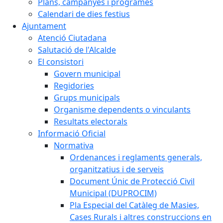
Plans, campanyes i programes
Calendari de dies festius
Ajuntament
Atenció Ciutadana
Salutació de l'Alcalde
El consistori
Govern municipal
Regidories
Grups municipals
Organisme dependents o vinculants
Resultats electorals
Informació Oficial
Normativa
Ordenances i reglaments generals,
organitzatius i de serveis
Document Únic de Protecció Civil
Municipal (DUPROCIM)
Pla Especial del Catàleg de Masies,
Cases Rurals i altres construccions en