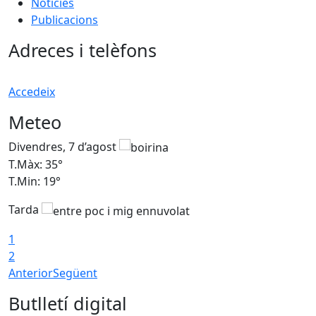
Notícies
Publicacions
Adreces i telèfons
Accedeix
Meteo
Divendres, 7 d’agost
D
T.Màx: 35°
T
T.Min: 19°
T
Tarda
T
1
2
Anterior
Següent
Butlletí digital