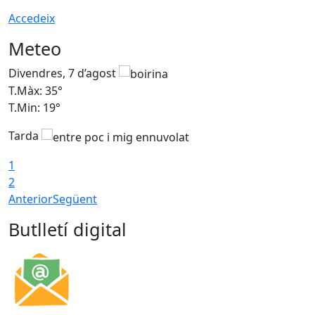
Accedeix
Meteo
Divendres, 7 d’agost
D
T.Màx: 35°
T
T.Min: 19°
T
Tarda
T
1
2
Anterior
Següent
Butlletí digital