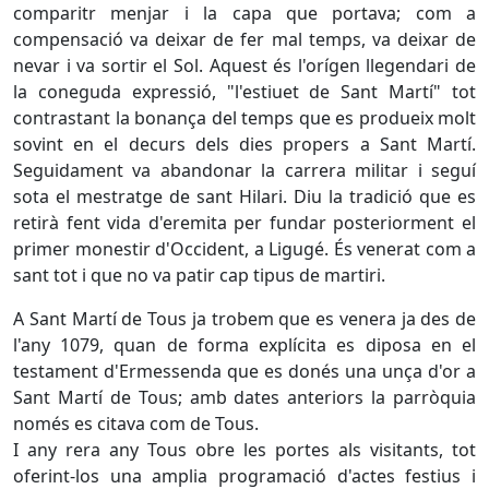
comparitr menjar i la capa que portava; com a
compensació va deixar de fer mal temps, va deixar de
nevar i va sortir el Sol. Aquest és l'orígen llegendari de
la coneguda expressió, "l'estiuet de Sant Martí" tot
contrastant la bonança del temps que es produeix molt
sovint en el decurs dels dies propers a Sant Martí.
Seguidament va abandonar la carrera militar i seguí
sota el mestratge de sant Hilari. Diu la tradició que es
retirà fent vida d'eremita per fundar posteriorment el
primer monestir d'Occident, a Ligugé. És venerat com a
sant tot i que no va patir cap tipus de martiri.
A Sant Martí de Tous ja trobem que es venera ja des de
l'any 1079, quan de forma explícita es diposa en el
testament d'Ermessenda que es donés una unça d'or a
Sant Martí de Tous; amb dates anteriors la parròquia
només es citava com de Tous.
I any rera any Tous obre les portes als visitants, tot
oferint-los una amplia programació d'actes festius i