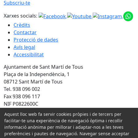
Subscriu-te
Xarxes socials:
Crèdits
Contactar
Protecció de dades
Avís legal
Accessibilitat
Ajuntament de Sant Martí de Tous
Plaça de la Independència, 1
08712 Sant Martí de Tous
Tel. 938 096 002
Fax 938 096 117
NIF P0822600C
Aquest lloc web fa servir cookies pròpies i de tercers per
facilitar-te una experiència de navegació òptima i recollir
Amb la col·laboració de:
informació anònima per millorar i adaptar-nos a les teves
preferències i pautes de navegació. Navegar sense acceptar