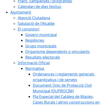
Plans, campanyes i programes
Calendari de dies festius
Ajuntament
Atenció Ciutadana
Salutació de l'Alcalde
El consistori
Govern municipal
Regidories
Grups municipals
Organisme dependents o vinculants
Resultats electorals
Informació Oficial
Normativa
Ordenances i reglaments generals,
organitzatius i de serveis
Document Únic de Protecció Civil
Municipal (DUPROCIM)
Pla Especial del Catàleg de Masies,
Cases Rurals i altres construccions en