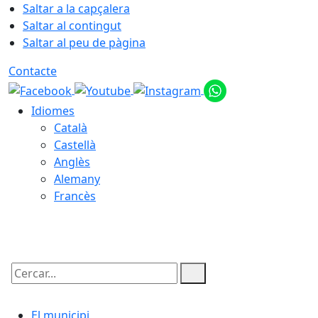
Saltar a la capçalera
Saltar al contingut
Saltar al peu de pàgina
Contacte
Idiomes
Català
Castellà
Anglès
Alemany
Francès
07.08.2026 | 02:32
Cercar:
El municipi