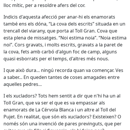
lloc mític, per a resoldre afers del cor.
Indicis d'aquesta afecció per anar-hi els enamorats
també ens els dóna, “La cova dels escrits” situada en un
trencall del viarany, que porta al Toll Gran. Cova que
esta plena de missatges. “Noi estima noia”. “Noia estima
noi”. Cors gravats, i molts escrits, gravats a la paret de
la cova, fets amb carbó d'algun foc de camp, alguns
quasi esborrats per el temps, d'altres més nous.
I que això dura... ningú recorda quan va començar. Ves
a saber... En queden tantes de coses amagades entre
aquelles pedres...
I els xucladors? Tots hem sentit a dir que n'hi ha un al
Toll Gran, que va ser el que es va empassar als
enamorats de La Cérvola Blanca i un altre al Toll del
Pujet. En realitat, que són els xucladors? Existeixen? O
només són una invenció de pares previnguts, que per