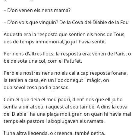
– D'on venen els nens mama?
–
D'on vols que vinguin? De la Cova del Diable de la Fou
Aquesta era la resposta que sentien els nens de Tous,
des de temps immemorial; jo ja l'havia sentit.
Per nens d'altres llocs, la resposta era: venen de París, o
bé de sota una col, com el Patufet.
Però els nostres nens no els calia cap resposta forana,
la tenien a casa, en un lloc conegut i màgic, on
qualsevol cosa podia passar.
Com el que deia el meu padrí, dient-nos que ell ja ho
sentia a dir al seu, i aquest al seu també: A dins la cova
del Diable i ha una plaça molt gran on quan hi havia mal
temps els pastors i aixoplugaven els ramats.
I una altra llegenda, o creença, també petita,