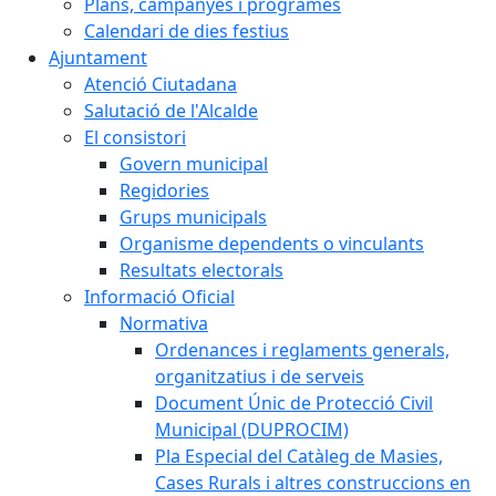
Plans, campanyes i programes
Calendari de dies festius
Ajuntament
Atenció Ciutadana
Salutació de l'Alcalde
El consistori
Govern municipal
Regidories
Grups municipals
Organisme dependents o vinculants
Resultats electorals
Informació Oficial
Normativa
Ordenances i reglaments generals,
organitzatius i de serveis
Document Únic de Protecció Civil
Municipal (DUPROCIM)
Pla Especial del Catàleg de Masies,
Cases Rurals i altres construccions en