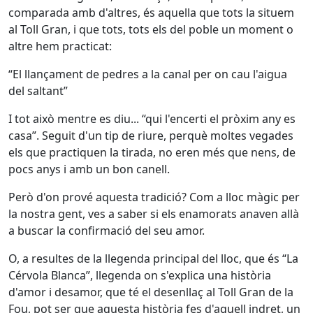
comparada amb d'altres, és aquella que tots la situem
al Toll Gran, i que tots, tots els del poble un moment o
altre hem practicat:
“El llançament de pedres a la canal per on cau l'aigua
del saltant”
I tot això mentre es diu... “qui l'encerti el pròxim any es
casa”. Seguit d'un tip de riure, perquè moltes vegades
els que practiquen la tirada, no eren més que nens, de
pocs anys i amb un bon canell.
Però d'on prové aquesta tradició? Com a lloc màgic per
la nostra gent, ves a saber si els enamorats anaven allà
a buscar la confirmació del seu amor.
O, a resultes de la llegenda principal del lloc, que és “La
Cérvola Blanca”, llegenda on s'explica una història
d'amor i desamor, que té el desenllaç al Toll Gran de la
Fou, pot ser que aquesta història fes d'aquell indret, un