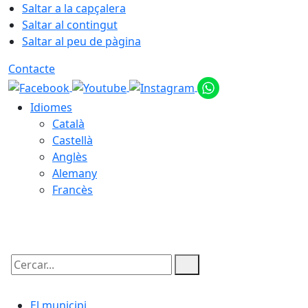
Saltar a la capçalera
Saltar al contingut
Saltar al peu de pàgina
Contacte
Idiomes
Català
Castellà
Anglès
Alemany
Francès
09.08.2026 | 08:03
Cercar:
El municipi