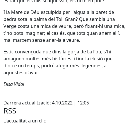
evitar que els fills si fiquessin, els hi feien por?...
I la Mare de Déu esculpida per l'aigua a la paret de
pedra sota la balma del Toll Gran? Que sembla una
Verge costa una mica de veure, però fixant-hi una mica,
t'ho pots imaginar; el cas és, que tots quan anem allí,
mai marxem sense anar-la a veure.
Estic convençuda que dins la gorja de La Fou, s'hi
amaguen moltes més històries, i tinc la il·lusió que
dintre un temps, podré afegir més llegendes, a
aquestes d'avui.
Elisa Vidal
Facebook
X
Darrera actualització: 4.10.2022 | 12:05
RSS
L'actualitat a un clic