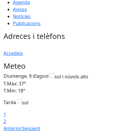
Agenda
Avisos
Notícies
Publicacions
Adreces i telèfons
Accedeix
Meteo
Diumenge, 9 d’agost
D
T.Màx: 37°
T
T.Min: 18°
T
Tarda
T
1
2
Anterior
Següent