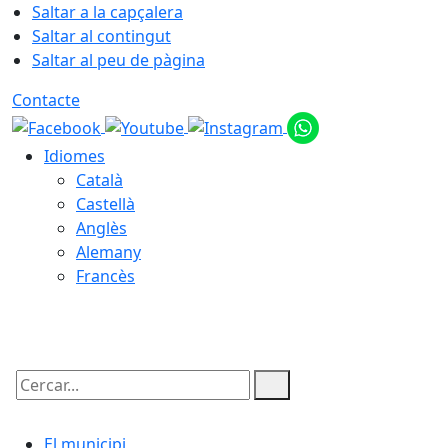
Saltar a la capçalera
Saltar al contingut
Saltar al peu de pàgina
Contacte
Idiomes
Català
Castellà
Anglès
Alemany
Francès
06.08.2026 | 14:15
Cercar:
El municipi