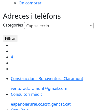
On comprar
Adreces i telèfons
Categories
Cap selecció
4
Construccions Bonaventura Claramunt
venturaclaramunt@gmail.com
Consultori mèdic
eapanoiarural.cc.ics@gencat.cat