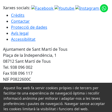
Xarxes socials:
Crèdits
Contactar
Protecció de dades
Avís legal
Accessibilitat
Ajuntament de Sant Martí de Tous
Plaça de la Independència, 1
08712 Sant Martí de Tous
Tel. 938 096 002
Fax 938 096 117
NIF P0822600C
Aquest lloc web fa servir cookies pròpies i de tercers per
Amb la col·laboració de:
facilitar-te una experiència de navegació òptima i recollir
informació anònima per millorar i adaptar-nos a les teves
preferències i pautes de navegació. Navegar sense acceptar
les cookies limitarà la visibilitat i funcions del web.