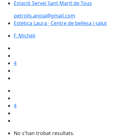
Estació Servei Sant Martí de Tous
petrolis.anoia@gmail.com
Estètica Laura · Centre de bellesa i salut
Estètica Laura · Centre de bellesa i salut
F. Micheli
4
4
No s'han trobat resultats.