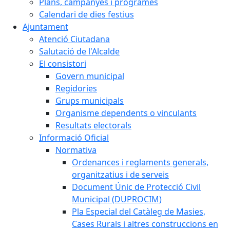
Plans, campanyes i programes
Calendari de dies festius
Ajuntament
Atenció Ciutadana
Salutació de l'Alcalde
El consistori
Govern municipal
Regidories
Grups municipals
Organisme dependents o vinculants
Resultats electorals
Informació Oficial
Normativa
Ordenances i reglaments generals,
organitzatius i de serveis
Document Únic de Protecció Civil
Municipal (DUPROCIM)
Pla Especial del Catàleg de Masies,
Cases Rurals i altres construccions en