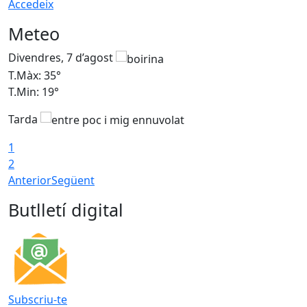
Accedeix
Meteo
Divendres, 7 d’agost
D
T.Màx: 35°
T
T.Min: 19°
T
Tarda
T
1
2
Anterior
Següent
Butlletí digital
Subscriu-te