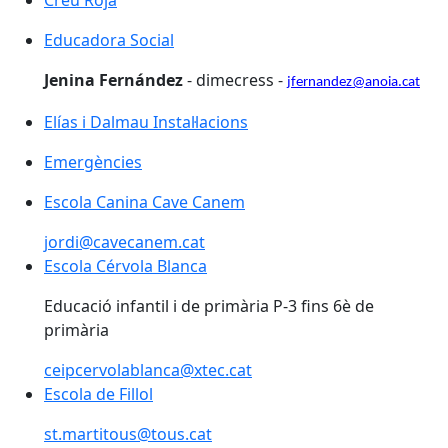
Creu Roja
Educadora Social
Jenina Fernández
- dimecress -
jfernandez@anoia.cat
Elías i Dalmau Instal·lacions
Emergències
Escola Canina Cave Canem
Escola Canina Cave Canem
jordi@cavecanem.cat
Escola Cérvola Blanca
Escola Cérvola Blanca
Educació infantil i de primària P-3 fins 6è de
primària
ceipcervolablanca@xtec.cat
Escola de Fillol
st.martitous@tous.cat