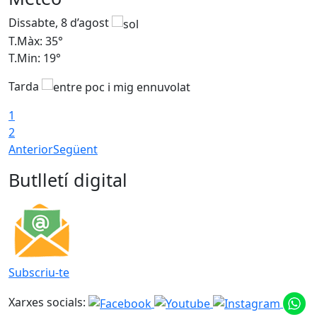
Dissabte, 8 d’agost
D
T.Màx: 35°
T
T.Min: 19°
T
Tarda
1
2
Anterior
Següent
Butlletí digital
Subscriu-te
Xarxes socials: