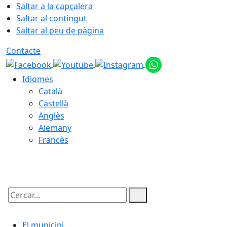
Saltar a la capçalera
Saltar al contingut
Saltar al peu de pàgina
Contacte
Idiomes
Català
Castellà
Anglès
Alemany
Francès
08.08.2026 | 06:50
Cercar:
El municipi