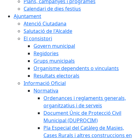
Plans, campanyes i programes
Calendari de dies festius
Ajuntament
Atenció Ciutadana
Salutació de l'Alcalde
El consistori
Govern municipal
Regidories
Grups municipals
Organisme dependents o vinculants
Resultats electorals
Informació Oficial
Normativa
Ordenances i reglaments generals,
organitzatius i de serveis
Document Únic de Protecció Civil
Municipal (DUPROCIM)
Pla Especial del Catàleg de Masies,
Cases Rurals i altres construccions en