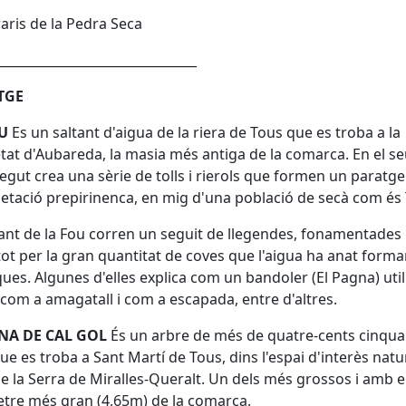
raris de la Pedra Seca
_______________________________
TGE
U
Es un saltant d'aigua de la riera de Tous que es troba a la
tat d'Aubareda, la masia més antiga de la comarca. En el s
egut crea una sèrie de tolls i rierols que formen un paratg
etació prepirinenca, en mig d'una població de secà com és
tant de la Fou corren un seguit de llegendes, fonamentades
ot per la gran quantitat de coves que l'aigua ha anat forma
ques. Algunes d'elles explica com un bandoler (El Pagna) util
 com a amagatall i com a escapada, entre d'altres.
INA DE CAL GOL
És un arbre de més de quatre-cents cinqua
ue es troba a Sant Martí de Tous, dins l'espai d'interès natu
de la Serra de Miralles-Queralt. Un dels més grossos i amb e
tre més gran (4,65m) de la comarca.