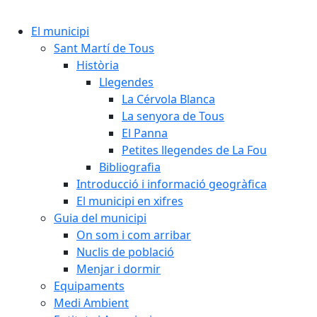
El municipi
Sant Martí de Tous
Història
Llegendes
La Cérvola Blanca
La senyora de Tous
El Panna
Petites llegendes de La Fou
Bibliografia
Introducció i informació geogràfica
El municipi en xifres
Guia del municipi
On som i com arribar
Nuclis de població
Menjar i dormir
Equipaments
Medi Ambient