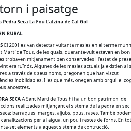
torn i paisatge
 Pedra Seca La Fou L'alzina de Cal Gol
RN RURAL
ES
El 2001 es van detectar vuitanta masies en el terme munn
t Martí de Tous, de les quals, quaranta-vuit estaven en bon 
es trobaven mitjanament ben conservades i l'estat de pres
 vint era ruïnós. Algunes de les masies actuals ja existien al 
ltres a través dels seus noms, pregonen que han viscut
ències inoblidables. I les que més, onegen amb orgull el c
eus ancestres.
DRA SECA
A Sant Martí de Tous hi ha un bon patrimoni de
ccions realitzades mitjançant el sistema de la pedra en sec
seca; barraques, marges, aljubs, pous, rases. També pode
 canalitzacions per a l'aigua, un pou i restes de forns. En to
nta-set elements a aquest sistema de contrucció.