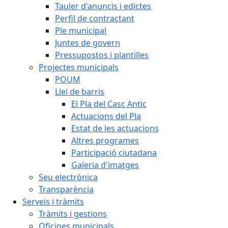
Tauler d'anuncis i edictes
Perfil de contractant
Ple municipal
Juntes de govern
Pressupostos i plantilles
Projectes municipals
POUM
Llei de barris
El Pla del Casc Antic
Actuacions del Pla
Estat de les actuacions
Altres programes
Participació ciutadana
Galeria d'imatges
Seu electrònica
Transparència
Serveis i tràmits
Tràmits i gestions
Oficines municipals