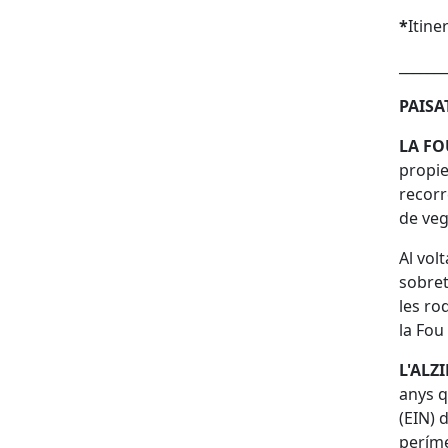
*
Itine
_______
PAISA
LA FO
propie
recorr
de veg
Al vol
sobret
les ro
la Fou
L'ALZ
anys q
(EIN) 
períme