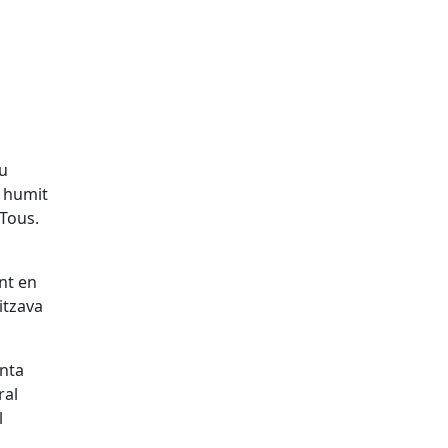
eu
e humit
 Tous.
nt en
itzava
nta
ral
l