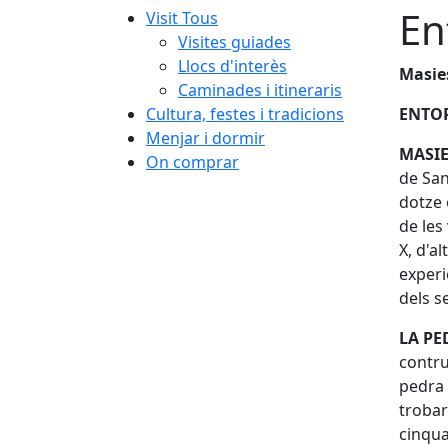
En
Visit Tous
Visites guiades
Llocs d'interès
Masies
Caminades i itineraris
Cultura, festes i tradicions
ENTO
Menjar i dormir
MASI
On comprar
de San
dotze 
de les
X, d'a
experi
dels s
LA PE
contru
pedra 
trobar
cinqua