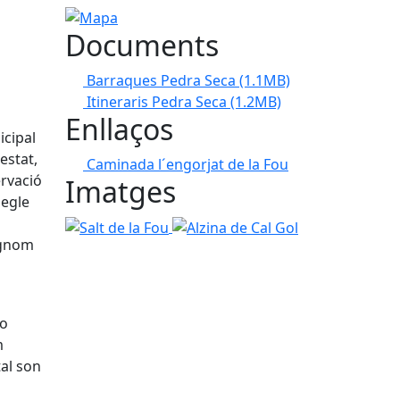
Mapa
Documents
Barraques Pedra Seca
(1.1MB)
Itineraris Pedra Seca
(1.2MB)
Enllaços
icipal
estat,
Caminada l´engorjat de la Fou
ervació
Imatges
segle
Salt de la Fou
Alzina de Cal Gol
ognom
 o
m
tal son