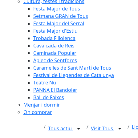
Cultura, festes i tradicions
Festa Major de Tous
Setmana GRAN de Tous
Festa Major del Serral
Festa Major d'Estiu
Trobada Fillolenca
Cavalcada de Reis
Caminada Popular
Aplec de Sentfores
Caramelles de Sant Martí de Tous
Festival de Llegendes de Catalunya
Teatre Nu
PANNA El Bandoler
Ball de Faixes
Menjar i dormir
On comprar
Ll
Tous actiu
Visit Tous