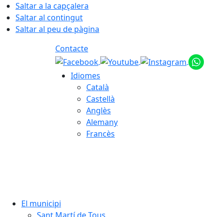
Saltar a la capçalera
Saltar al contingut
Saltar al peu de pàgina
Contacte
Idiomes
Català
Castellà
Anglès
Alemany
Francès
05.08.2026 | 22:49
El municipi
Sant Martí de Tous