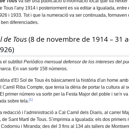
 de Tous
va ser una publicació d'informació local que va néixer
de Tous
l'any 1914
i posteriorment es va editar a Igualada
, entre 
926 i 1933
. Tot i que la numeració va ser continuada, formaven
 ben diferenciades.
ol de Tous
(8 de novembre de 1914 – 31 
926)
 el subtítol
Periódico mensual defensor de los intereses del pu
marca
. En van sortir 158 números.
stòria d'El Sol de Tous és bàsicament la història d'un home am
l Camil Riba Compte, que tenia la dèria de portar la cultura al s
l primer número va sortir per la Festa Major del poble i se'n va 
[
1
]
ada sobre tela.
a redacció i l'administració a Cal Camil dels Diaris, al carrer Maj
, de Sant Martí de Tous. S'imprimia a Igualada: els dos primers 
 Codorniu i Miranda; des del 3 fins al 134 als tallers de Montser