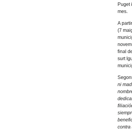
Puget i
mes.
A parti
(7 maig
munici
novemb
final d
surt Ig
munici
Segons
ni madr
nombre
dedica
filiació
siempr
benefi
contra 