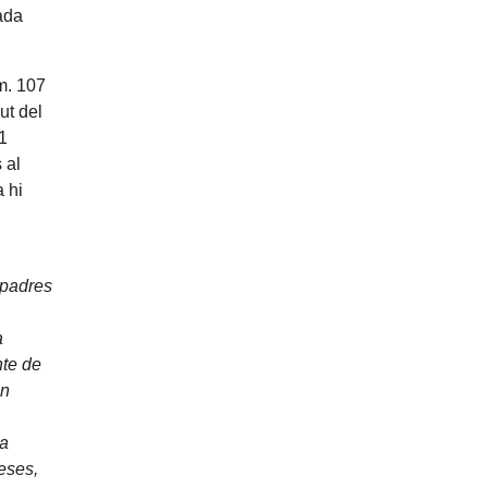
cada
úm. 107
ut del
1
 al
a hi
 padres
a
nte de
án
ña
reses,