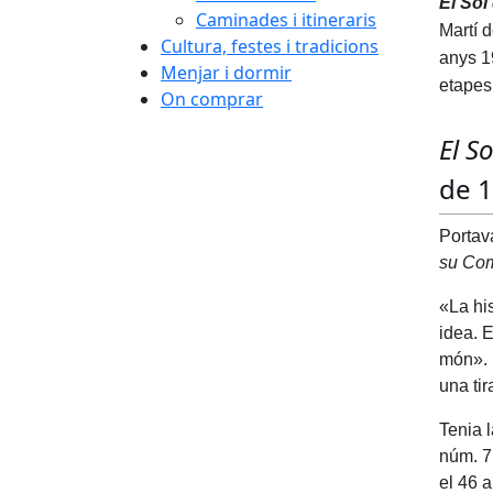
El Sol
Caminades i itineraris
Martí 
Cultura, festes i tradicions
anys 1
Menjar i dormir
etapes
On comprar
El S
de 1
Portava
su Co
«La hi
idea. E
món». E
una tir
Tenia l
núm. 7
el 46 a