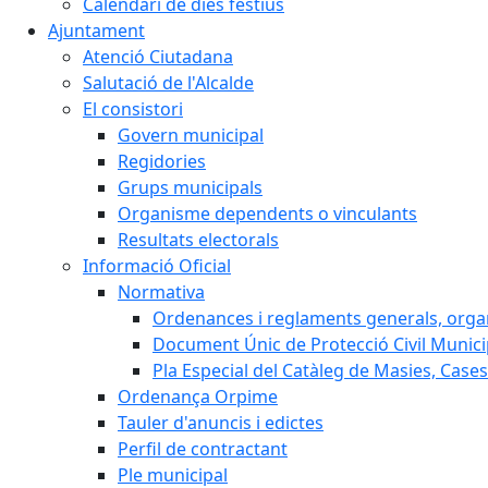
Calendari de dies festius
Ajuntament
Atenció Ciutadana
Salutació de l'Alcalde
El consistori
Govern municipal
Regidories
Grups municipals
Organisme dependents o vinculants
Resultats electorals
Informació Oficial
Normativa
Ordenances i reglaments generals, organi
Document Únic de Protecció Civil Muni
Pla Especial del Catàleg de Masies, Cases
Ordenança Orpime
Tauler d'anuncis i edictes
Perfil de contractant
Ple municipal