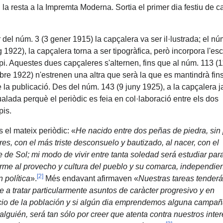
 la resta a la Impremta Moderna. Sortia el primer dia festiu de 
r del núm. 3 (3 gener 1915) la capçalera va ser il·lustrada; el n
 1922), la capçalera torna a ser tipogràfica, però incorpora l'esc
pi. Aquestes dues capçaleres s'alternen, fins que al núm. 113 (1
re 1922) n'estrenen una altra que serà la que es mantindrà fins
e la publicació. Des del núm. 143 (9 juny 1925), a la capçalera j
ualada perquè el periòdic es feia en col·laboració entre els dos
pis.
 el mateix periòdic: «
He nacido entre dos peñas de piedra, sin
es, con el más triste desconsuelo y bautizado, al nacer, con el
 de Sol; mi modo de vivir entre tanta soledad será estudiar par
rme al provecho y cultura del pueblo y su comarca, independie
[
2
]
n política
».
Més endavant afirmaven «
Nuestras tareas tender
e a tratar particularmente asuntos de caràcter progresivo y en
cio de la población y si algún dia emprendemos alguna campa
alguién, será tan sólo por creer que atenta contra nuestros inte