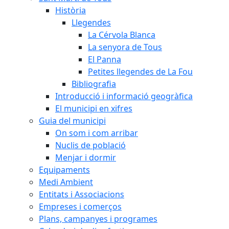
Història
Llegendes
La Cérvola Blanca
La senyora de Tous
El Panna
Petites llegendes de La Fou
Bibliografia
Introducció i informació geogràfica
El municipi en xifres
Guia del municipi
On som i com arribar
Nuclis de població
Menjar i dormir
Equipaments
Medi Ambient
Entitats i Associacions
Empreses i comerços
Plans, campanyes i programes