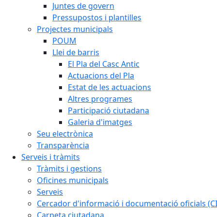
Juntes de govern
Pressupostos i plantilles
Projectes municipals
POUM
Llei de barris
El Pla del Casc Antic
Actuacions del Pla
Estat de les actuacions
Altres programes
Participació ciutadana
Galeria d'imatges
Seu electrònica
Transparència
Serveis i tràmits
Tràmits i gestions
Oficines municipals
Serveis
Cercador d'informació i documentació oficials (C
Carpeta ciutadana