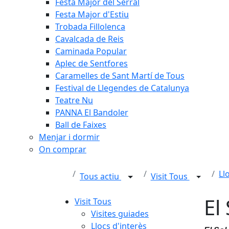
Festa Major del Serral
Festa Major d'Estiu
Trobada Fillolenca
Cavalcada de Reis
Caminada Popular
Aplec de Sentfores
Caramelles de Sant Martí de Tous
Festival de Llegendes de Catalunya
Teatre Nu
PANNA El Bandoler
Ball de Faixes
Menjar i dormir
On comprar
Ll
Tous actiu
Visit Tous
El
Visit Tous
Visites guiades
Llocs d'interès