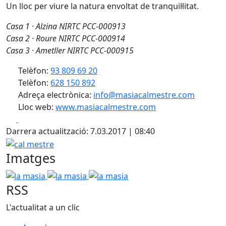
Un lloc per viure la natura envoltat de tranquil·litat.
Casa 1 · Alzina NIRTC PCC-000913
Casa 2 · Roure NIRTC PCC-000914
Casa 3 · Ametller NIRTC PCC-000915
Telèfon:
93 809 69 20
Telèfon:
628 150 892
Adreça electrònica:
info@masiacalmestre.com
Lloc web:
www.masiacalmestre.com
Facebook
X
Darrera actualització: 7.03.2017 | 08:40
cal mestre
Imatges
la masia
la masia
la masia
RSS
L'actualitat a un clic