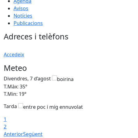
Agenda
Avisos
Notícies
Publicacions
Adreces i telèfons
Accedeix
Meteo
Divendres, 7 d’agost
D
T.Màx: 35°
T
T.Min: 19°
T
Tarda
T
1
2
Anterior
Següent