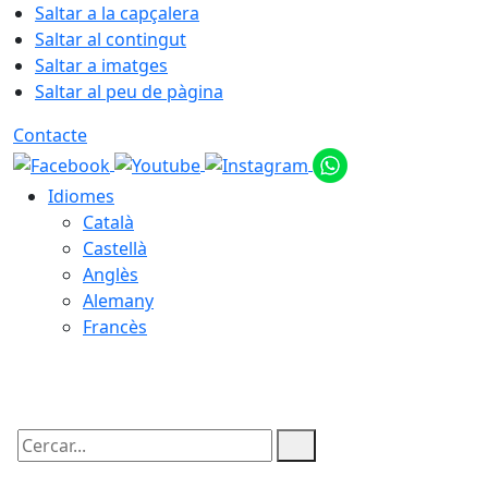
Saltar a la capçalera
Saltar al contingut
Saltar a imatges
Saltar al peu de pàgina
Contacte
Idiomes
Català
Castellà
Anglès
Alemany
Francès
06.08.2026 | 21:38
Cercar: