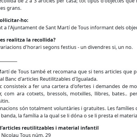
collida de 2 a 3 articles per casa; tot tipus d'objectes que
es grans.
l·licitar-ho:
t a l'Ajuntament de Sant Martí de Tous informant dels object
s realitza la recollida?
variacions d'horari segons festius - un divendres si, un no.
________
artí de Tous també et recomana que si tens articles que pugu
 al Banc d'articles Reutilitzables d'Igualada.
c consisteix a fer una cartera d'ofertes i demandes de mobili
r, com ara cotxets, bressols, motxilles, llibres, bates..
itin.
nacions són totalment voluntàries i gratuïtes. Les famílies 
a banda, la família a la qual se li dóna o se li presta el mater
'articles reutilitzables i material infantil
 Nicolau Tous núm. 29