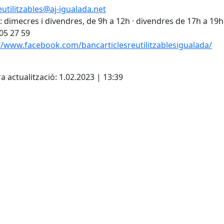
utilitzables@aj-igualada.net
: dimecres i divendres, de 9h a 12h · divendres de 17h a 19h
805 27 59
//www.facebook.com/bancarticlesreutilitzablesigualada/
cebook
X
a actualització: 1.02.2023 | 13:39