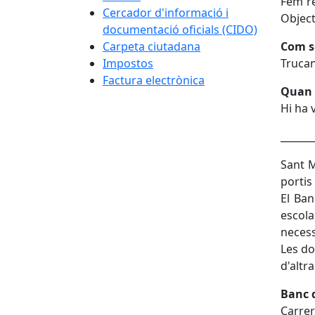
Fem re
Cercador d'informació i
Object
documentació oficials (CIDO)
Carpeta ciutadana
Com so
Impostos
Trucan
Factura electrònica
Quan e
Hi ha 
_______
Sant M
portis
El Ban
escola
necess
Les do
d'altr
Banc d
Carrer