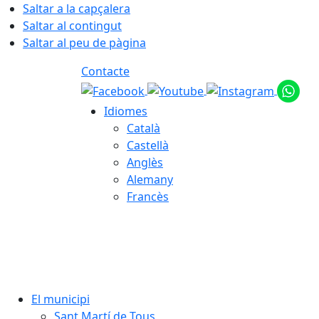
Saltar a la capçalera
Saltar al contingut
Saltar al peu de pàgina
Contacte
Idiomes
Català
Castellà
Anglès
Alemany
Francès
06.08.2026 | 21:04
El municipi
Sant Martí de Tous