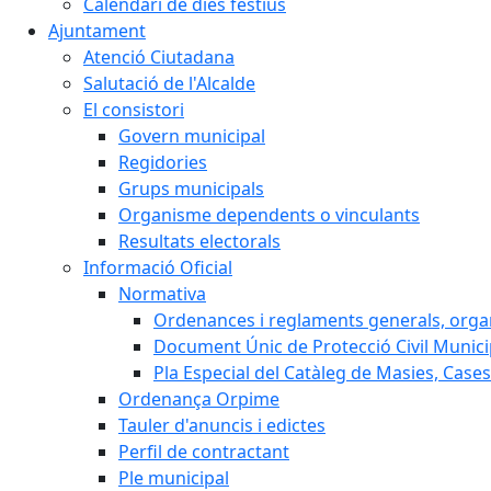
Calendari de dies festius
Ajuntament
Atenció Ciutadana
Salutació de l'Alcalde
El consistori
Govern municipal
Regidories
Grups municipals
Organisme dependents o vinculants
Resultats electorals
Informació Oficial
Normativa
Ordenances i reglaments generals, organi
Document Únic de Protecció Civil Muni
Pla Especial del Catàleg de Masies, Cases
Ordenança Orpime
Tauler d'anuncis i edictes
Perfil de contractant
Ple municipal