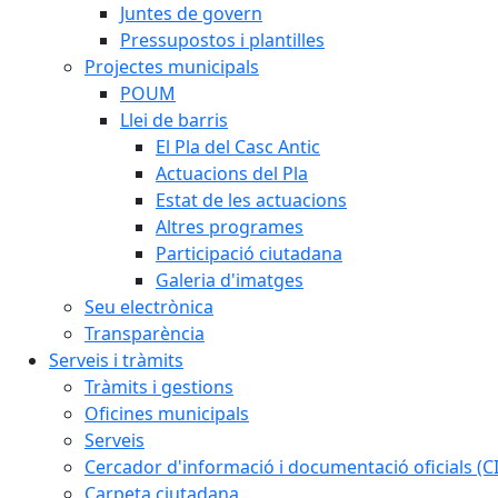
Juntes de govern
Pressupostos i plantilles
Projectes municipals
POUM
Llei de barris
El Pla del Casc Antic
Actuacions del Pla
Estat de les actuacions
Altres programes
Participació ciutadana
Galeria d'imatges
Seu electrònica
Transparència
Serveis i tràmits
Tràmits i gestions
Oficines municipals
Serveis
Cercador d'informació i documentació oficials (C
Carpeta ciutadana