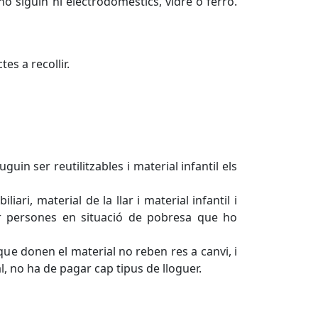
 no siguin ni electrodomèstics, vidre o ferro.
es a recollir.
in ser reutilitzables i material infantil els
ari, material de la llar i material infantil i
 per persones en situació de pobresa que ho
que donen el material no reben res a canvi, i
ial, no ha de pagar cap tipus de lloguer.