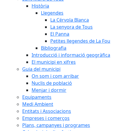
Història
Llegendes
La Cérvola Blanca
La senyora de Tous
El Panna
Petites llegendes de La Fou
Bibliografia
Introducció i informació geogràfica
El municipi en xifres
Guia del municipi
On som i com arribar
Nuclis de població
Menjar i dormir
Equipaments
Medi Ambient
Entitats i Associacions
Empreses i comerços
Plans, campanyes i programes