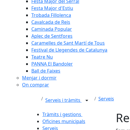
Festa Major del Serral
Festa Major d'Estiu
Trobada Fillolenca
Cavalcada de Reis
Caminada Popular
Aplec de Sentfores
Caramelles de Sant Martí de Tous
Festival de Llegendes de Catalunya
Teatre Nu
PANNA El Bandoler
Ball de Faixes
Menjar i dormir
On comprar
Serveis
Serveis i tràmits
Re
Tràmits i gestions
Oficines municipals
Serveis