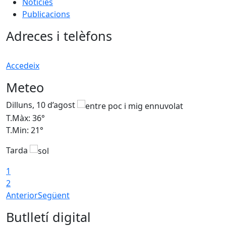
Notícies
Publicacions
Adreces i telèfons
Accedeix
Meteo
Dilluns, 10 d’agost
D
T.Màx: 36°
T
T.Min: 21°
T
Tarda
T
1
2
Anterior
Següent
Butlletí digital