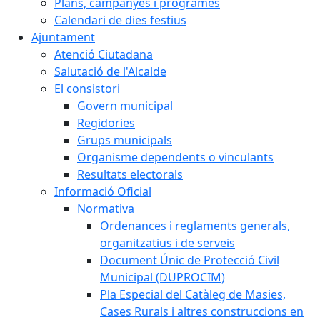
Plans, campanyes i programes
Calendari de dies festius
Ajuntament
Atenció Ciutadana
Salutació de l'Alcalde
El consistori
Govern municipal
Regidories
Grups municipals
Organisme dependents o vinculants
Resultats electorals
Informació Oficial
Normativa
Ordenances i reglaments generals,
organitzatius i de serveis
Document Únic de Protecció Civil
Municipal (DUPROCIM)
Pla Especial del Catàleg de Masies,
Cases Rurals i altres construccions en