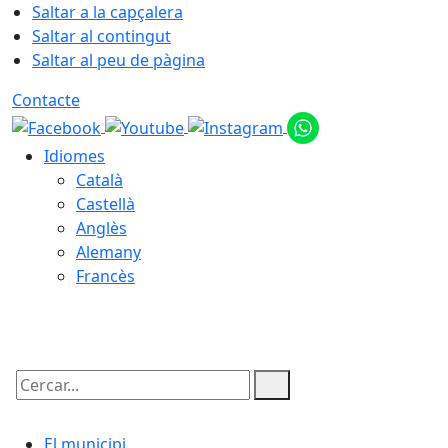
Saltar a la capçalera
Saltar al contingut
Saltar al peu de pàgina
Contacte
Idiomes
Català
Castellà
Anglès
Alemany
Francès
10.08.2026 | 06:12
Cercar:
El municipi