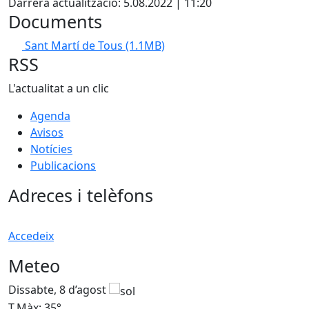
Darrera actualització: 5.08.2022 | 11:20
Documents
Sant Martí de Tous
(1.1MB)
RSS
L'actualitat a un clic
Agenda
Avisos
Notícies
Publicacions
Adreces i telèfons
Accedeix
Meteo
Dissabte, 8 d’agost
D
T.Màx: 35°
T