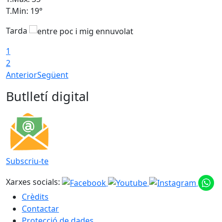
T.Min: 19°
T
Tarda
1
2
Anterior
Següent
Butlletí digital
Subscriu-te
Xarxes socials:
Crèdits
Contactar
Protecció de dades