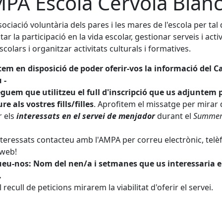
PA Escola Cérvola Blan
ssociació voluntària dels pares i les mares de l'escola per tal
ar la participació en la vida escolar, gestionar serveis i activ
scolars i organitzar activitats culturals i formatives.
stem en disposició de poder oferir-vos la informació del C
 -
guem que utilitzeu el full d'inscripció que us adjuntem 
re als vostres fills/filles
. Aprofitem el missatge per mirar 
r els
interessats en el servei de menjador
durant el
Summe
nteressats contacteu amb l'AMPA per correu electrònic, telè
 web!
ueu-nos: Nom del nen/a i setmanes que us interessaria e
.
 recull de peticions mirarem la viabilitat d'oferir el servei.