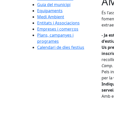
AM
Guia del municipi
Equipaments
És l'a
Medi Ambient
foment
Entitats i Associacions
extrae
Empreses i comerços
Plans, campanyes i
- Ja e
programes
d'estiu
Calendari de dies festius
Us pre
inscriu
recolli
Camp
.
Pels i
per la
Indiq
servei
Amb el