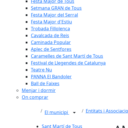
Festa Major de Tous
Setmana GRAN de Tous
Festa Major del Serral
Festa Major d'Estiu
Trobada Fillolenca
Cavalcada de Reis
Caminada Popular
Aplec de Sentfores
Caramelles de Sant Martí de Tous
Festival de Llegendes de Catalunya
Teatre Nu
PANNA El Bandoler
Ball de Faixes
Menjar i dormir
On comprar
Entitats i Associaci
El municipi
Sant Martí de Tous