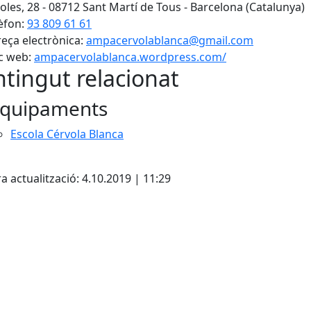
oles, 28 - 08712 Sant Martí de Tous - Barcelona (Catalunya)
èfon:
93 809 61 61
eça electrònica:
ampacervolablanca@gmail.com
c web:
ampacervolablanca.wordpress.com/
tingut relacionat
quipaments
Escola Cérvola Blanca
cebook
X
a actualització: 4.10.2019 | 11:29