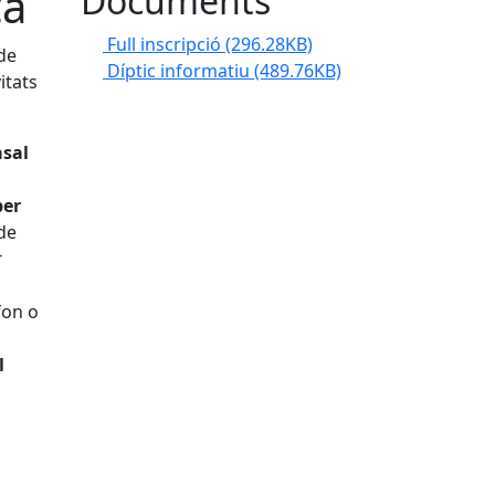
ca
Documents
Full inscripció
(296.28KB)
 de
Díptic informatiu
(489.76KB)
itats
asal
per
de
r
fon o
l