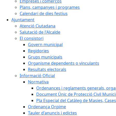
Empreses i comerços
Plans, campanyes i programes
Calendari de dies festius
Ajuntament
Atenció Ciutadana
Salutació de l'Alcalde
El consistori
Govern municipal
Regidories
Grups municipals
Organisme dependents o vinculants
Resultats electorals
Informació Oficial
Normativa
Ordenances i reglaments generals, organi
Document Únic de Protecció Civil Muni
Pla Especial del Catàleg de Masies, Cases
Ordenança Orpime
Tauler d'anuncis i edictes