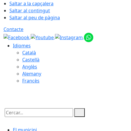
Saltar a la capçalera
Saltar al contingut
Saltar al peu de pàgina
Contacte
Idiomes
Català
Castellà
Anglès
Alemany
Francès
06.08.2026 | 09:05
Cercar:
El municipi