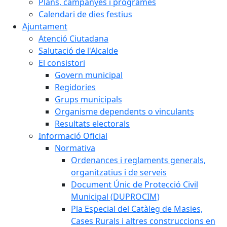
Plans, campanyes i programes
Calendari de dies festius
Ajuntament
Atenció Ciutadana
Salutació de l'Alcalde
El consistori
Govern municipal
Regidories
Grups municipals
Organisme dependents o vinculants
Resultats electorals
Informació Oficial
Normativa
Ordenances i reglaments generals,
organitzatius i de serveis
Document Únic de Protecció Civil
Municipal (DUPROCIM)
Pla Especial del Catàleg de Masies,
Cases Rurals i altres construccions en