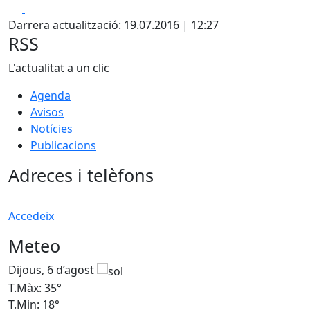
Facebook
X
Darrera actualització: 19.07.2016 | 12:27
RSS
L'actualitat a un clic
Agenda
Avisos
Notícies
Publicacions
Adreces i telèfons
Accedeix
Meteo
Dijous, 6 d’agost
D
T.Màx: 35°
T
T.Min: 18°
T