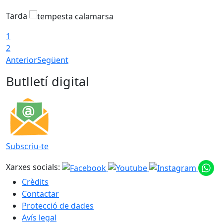
Tarda
T
1
2
Anterior
Següent
Butlletí digital
Subscriu-te
Xarxes socials:
Crèdits
Contactar
Protecció de dades
Avís legal