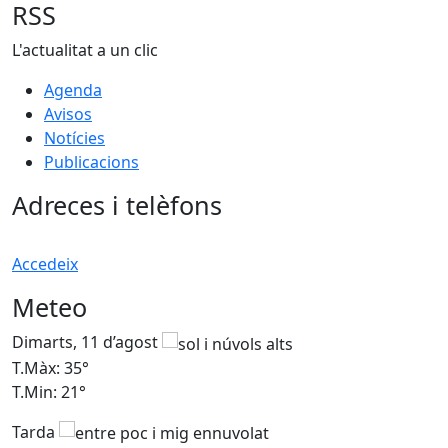
RSS
L'actualitat a un clic
Agenda
Avisos
Notícies
Publicacions
Adreces i telèfons
Accedeix
Meteo
Dimarts, 11 d’agost
D
T.Màx: 35°
T
T.Min: 21°
T
Tarda
T