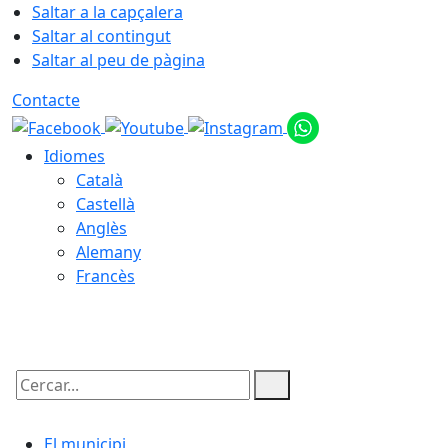
Saltar a la capçalera
Saltar al contingut
Saltar al peu de pàgina
Contacte
Idiomes
Català
Castellà
Anglès
Alemany
Francès
10.08.2026 | 19:03
Cercar:
El municipi