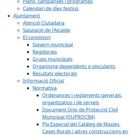
Plans, campanyes i programes
Calendari de dies festius
Ajuntament
Atenció Ciutadana
Salutació de l'Alcalde
El consistori
Govern municipal
Regidories
Grups municipals
Organisme dependents o vinculants
Resultats electorals
Informació Oficial
Normativa
Ordenances i reglaments generals,
organitzatius i de serveis
Document Únic de Protecció Civil
Municipal (DUPROCIM)
Pla Especial del Catàleg de Masies,
Cases Rurals i altres construccions en