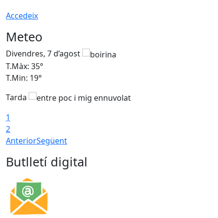
Accedeix
Meteo
Divendres, 7 d’agost
D
T.Màx: 35°
T
T.Min: 19°
T
Tarda
T
1
2
Anterior
Següent
Butlletí digital