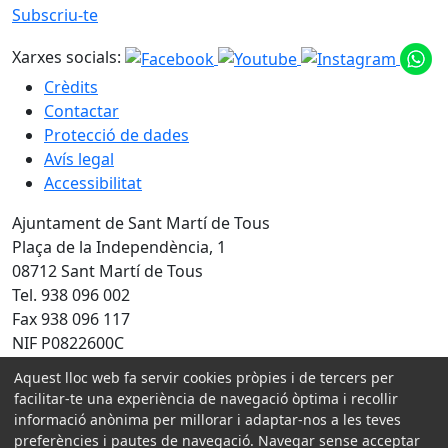
Subscriu-te
Xarxes socials:
Crèdits
Contactar
Protecció de dades
Avís legal
Accessibilitat
Ajuntament de Sant Martí de Tous
Plaça de la Independència, 1
08712 Sant Martí de Tous
Tel. 938 096 002
Fax 938 096 117
NIF P0822600C
Aquest lloc web fa servir cookies pròpies i de tercers per
Amb la col·laboració de:
facilitar-te una experiència de navegació òptima i recollir
informació anònima per millorar i adaptar-nos a les teves
preferències i pautes de navegació. Navegar sense acceptar