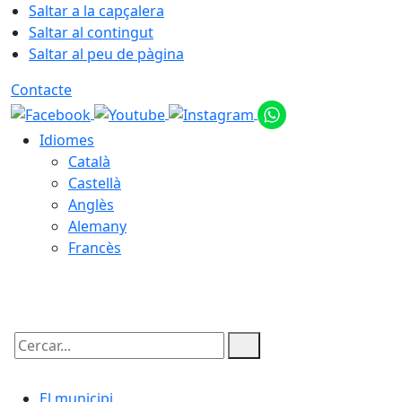
Saltar a la capçalera
Saltar al contingut
Saltar al peu de pàgina
Contacte
Idiomes
Català
Castellà
Anglès
Alemany
Francès
08.08.2026 | 13:39
Cercar:
El municipi