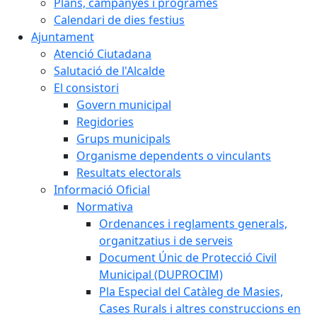
Plans, campanyes i programes
Calendari de dies festius
Ajuntament
Atenció Ciutadana
Salutació de l'Alcalde
El consistori
Govern municipal
Regidories
Grups municipals
Organisme dependents o vinculants
Resultats electorals
Informació Oficial
Normativa
Ordenances i reglaments generals,
organitzatius i de serveis
Document Únic de Protecció Civil
Municipal (DUPROCIM)
Pla Especial del Catàleg de Masies,
Cases Rurals i altres construccions en