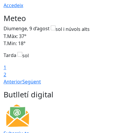
Accedeix
Meteo
Diumenge, 9 d’agost
D
T.Màx: 37°
T
T.Min: 18°
T
Tarda
T
1
2
Anterior
Següent
Butlletí digital