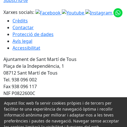
Subscriu-te
Xarxes socials:
Crèdits
Contactar
Protecció de dades
Avís legal
Accessibilitat
Ajuntament de Sant Martí de Tous
Plaça de la Independència, 1
08712 Sant Martí de Tous
Tel. 938 096 002
Fax 938 096 117
NIF P0822600C
Aquest lloc web fa servir cookies pròpies i de tercers per
Amb la col·laboració de:
facilitar-te una experiència de navegació òptima i recollir
informació anònima per millorar i adaptar-nos a les teves
preferències i pautes de navegació. Navegar sense acceptar
les cookies limitarà la visibilitat i funcions del web.