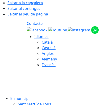
Saltar a la capçalera
Saltar al contingut
Saltar al peu de pàgina
Contacte
Idiomes
Català
Castellà
Anglès
Alemany
Francès
06.08.2026 | 13:05
El municipi
Sant Martí de Tous