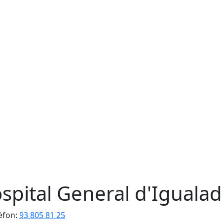
spital General d'Iguala
èfon:
93 805 81 25