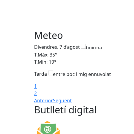
Meteo
Divendres, 7 d’agost
T.Màx: 35°
T.Min: 19°
Tarda
1
2
Anterior
Següent
Butlletí digital