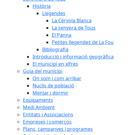
Història
Llegendes
La Cérvola Blanca
La senyora de Tous
El Panna
Petites llegendes de La Fou
Bibliografia
Introducció i informació geogràfica
El municipi en xifres
Guia del municipi
On som i com arribar
Nuclis de població
Menjar i dormir
Equipaments
Medi Ambient
Entitats i Associacions
Empreses i comerços
Plans, campanyes i programes