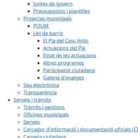
Juntes de govern
Pressupostos i plantilles
Projectes municipals
POUM
Llei de barris
El Pla del Casc Antic
Actuacions del Pla
Estat de les actuacions
Altres programes
Participació ciutadana
Galeria d'imatges
Seu electrònica
Transparència
Serveis i tràmits
Tràmits i gestions
Oficines municipals
Serveis
Cercador d'informació i documentació oficials (C
Carpeta ciutadana