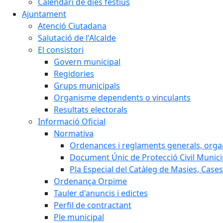
Calendari de dies festius
Ajuntament
Atenció Ciutadana
Salutació de l'Alcalde
El consistori
Govern municipal
Regidories
Grups municipals
Organisme dependents o vinculants
Resultats electorals
Informació Oficial
Normativa
Ordenances i reglaments generals, organi
Document Únic de Protecció Civil Muni
Pla Especial del Catàleg de Masies, Cases
Ordenança Orpime
Tauler d'anuncis i edictes
Perfil de contractant
Ple municipal