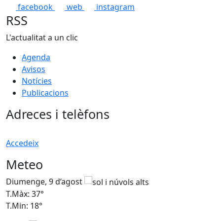
facebook
web
instagram
RSS
L'actualitat a un clic
Agenda
Avisos
Notícies
Publicacions
Adreces i telèfons
Accedeix
Meteo
Diumenge, 9 d’agost
D
T.Màx: 37°
T
T.Min: 18°
T