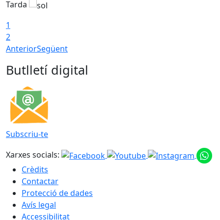
Tarda
T
1
2
Anterior
Següent
Butlletí digital
Subscriu-te
Xarxes socials:
Crèdits
Contactar
Protecció de dades
Avís legal
Accessibilitat