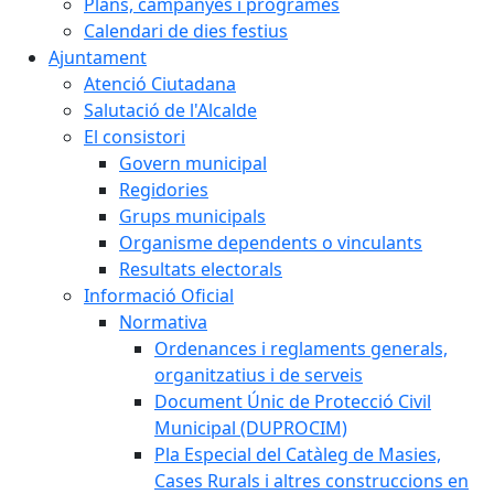
Plans, campanyes i programes
Calendari de dies festius
Ajuntament
Atenció Ciutadana
Salutació de l'Alcalde
El consistori
Govern municipal
Regidories
Grups municipals
Organisme dependents o vinculants
Resultats electorals
Informació Oficial
Normativa
Ordenances i reglaments generals,
organitzatius i de serveis
Document Únic de Protecció Civil
Municipal (DUPROCIM)
Pla Especial del Catàleg de Masies,
Cases Rurals i altres construccions en