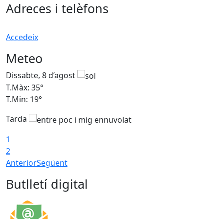
Adreces i telèfons
Accedeix
Meteo
Dissabte, 8 d’agost
D
T.Màx: 35°
T
T.Min: 19°
T
Tarda
1
2
Anterior
Següent
Butlletí digital