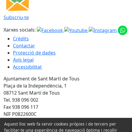
Subscriu-te
Xarxes socials:
Crèdits
Contactar
Protecció de dades
Avís legal
Accessibilitat
Ajuntament de Sant Martí de Tous
Plaça de la Independència, 1
08712 Sant Martí de Tous
Tel. 938 096 002
Fax 938 096 117
NIF P0822600C
Aquest lloc web fa servir cookies pròpies i de tercers per
facilitar-te una experiència de navegació òptima i recollir
Amb la col·laboració de: