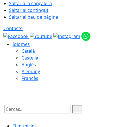
Saltar a la capçalera
Saltar al contingut
Saltar al peu de pàgina
Contacte
Idiomes
Català
Castellà
Anglès
Alemany
Francès
07.08.2026 | 21:42
Cercar:
El municipi