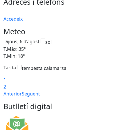
Adreces i telèfons
Accedeix
Meteo
Dijous, 6 d’agost
D
T.Màx: 35°
T
T.Min: 18°
T
Tarda
T
1
2
Anterior
Següent
Butlletí digital