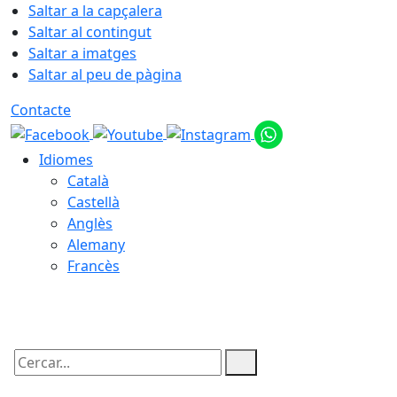
Saltar a la capçalera
Saltar al contingut
Saltar a imatges
Saltar al peu de pàgina
Contacte
Idiomes
Català
Castellà
Anglès
Alemany
Francès
06.08.2026 | 06:02
Cercar: