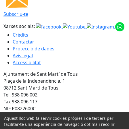
Subscriu-te
Xarxes socials:
Crèdits
Contactar
Protecció de dades
Avís legal
Accessibilitat
Ajuntament de Sant Martí de Tous
Plaça de la Independència, 1
08712 Sant Martí de Tous
Tel. 938 096 002
Fax 938 096 117
NIF P0822600C
Aquest lloc web fa servir cookies pròpies i de tercers per
facilitar-te una experiència de navegació òptima i recollir
Amb la col·laboració de: