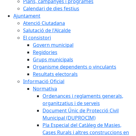
Plans, campanyes i programes
Calendari de dies festius
Ajuntament
Atenció Ciutadana
Salutació de l'Alcalde
El consistori
Govern municipal
Regidories
Grups municipals
Organisme dependents o vinculants
Resultats electorals
Informació Oficial
Normativa
Ordenances i reglaments generals,
organitzatius i de serveis
Document Únic de Protecció Civil
Municipal (DUPROCIM)
Pla Especial del Catàleg de Masies,
Cases Rurals i altres construccions en