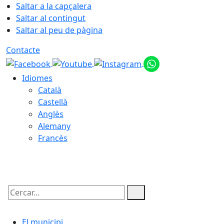
Saltar a la capçalera
Saltar al contingut
Saltar al peu de pàgina
Contacte
Idiomes
Català
Castellà
Anglès
Alemany
Francès
07.08.2026 | 14:35
Cercar:
El municipi