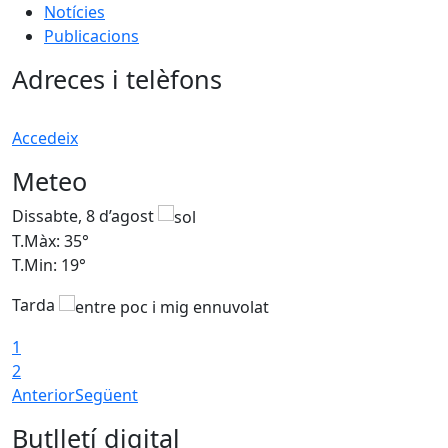
Notícies
Publicacions
Adreces i telèfons
Accedeix
Meteo
Dissabte, 8 d’agost
D
T.Màx: 35°
T
T.Min: 19°
T
Tarda
1
2
Anterior
Següent
Butlletí digital