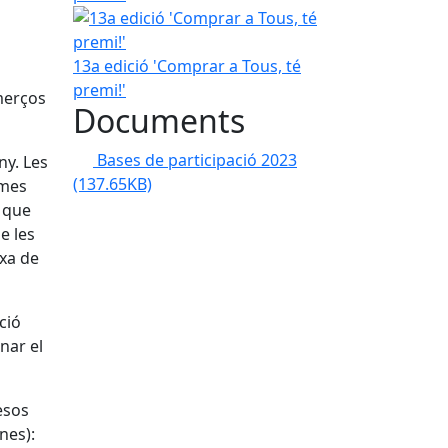
13a edició 'Comprar a Tous, té
premi!'
merços
Documents
Bases de participació 2023
ny. Les
(137.65KB)
 mes
t que
e les
rxa de
ció
nar el
esos
nes):