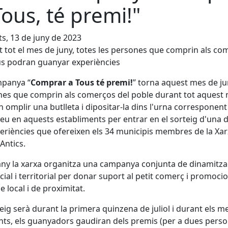
Tous, té premi!"
s, 13 de juny de 2023
 tot el mes de juny, totes les persones que comprin als co
s podran guanyar experiències
mpanya “
Comprar a Tous té premi!
” torna aquest mes de ju
es que comprin als comerços del poble durant tot aquest
 omplir una butlleta i dipositar-la dins l'urna corresponen
eu en aquests establiments per entrar en el sorteig d'una d
eriències que ofereixen els 34 municipis membres de la Xa
 Antics.
ny la xarxa organitza una campanya conjunta de dinamitza
ial i territorial per donar suport al petit comerç i promocio
e local i de proximitat.
teig serà durant la primera quinzena de juliol i durant els m
ts, els guanyadors gaudiran dels premis (per a dues perso