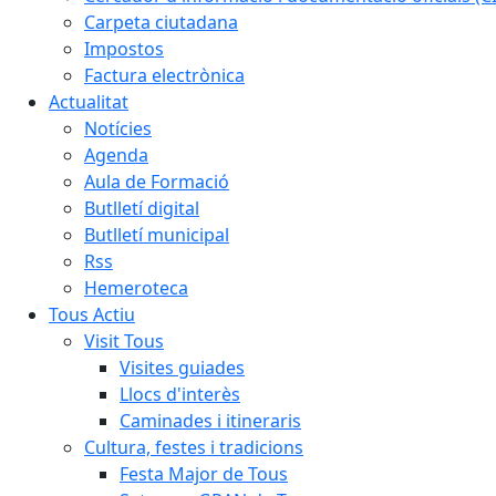
Carpeta ciutadana
Impostos
Factura electrònica
Actualitat
Notícies
Agenda
Aula de Formació
Butlletí digital
Butlletí municipal
Rss
Hemeroteca
Tous Actiu
Visit Tous
Visites guiades
Llocs d'interès
Caminades i itineraris
Cultura, festes i tradicions
Festa Major de Tous