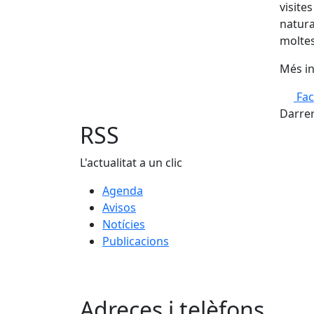
visite
natural
moltes 
Més in
Fa
Darrer
RSS
L'actualitat a un clic
Agenda
Avisos
Notícies
Publicacions
Adreces i telèfons