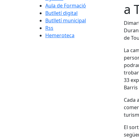
a 
Aula de Formació
Butlletí digital
Butlletí municipal
Dimart
Rss
Durant
Hemeroteca
de Tou
La ca
person
podran
trobar
33 exp
Barris
Cada a
comerc
turism
El sor
següen