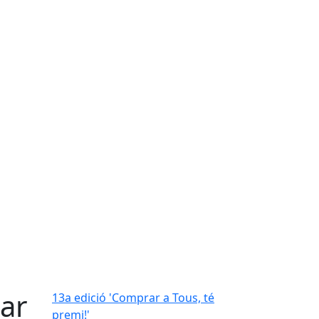
ar
13a edició 'Comprar a Tous, té
premi!'