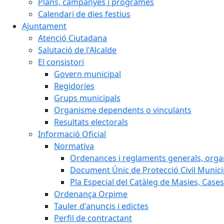
Plans, campanyes i programes
Calendari de dies festius
Ajuntament
Atenció Ciutadana
Salutació de l'Alcalde
El consistori
Govern municipal
Regidories
Grups municipals
Organisme dependents o vinculants
Resultats electorals
Informació Oficial
Normativa
Ordenances i reglaments generals, organi
Document Únic de Protecció Civil Muni
Pla Especial del Catàleg de Masies, Cases
Ordenança Orpime
Tauler d'anuncis i edictes
Perfil de contractant