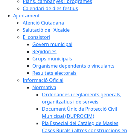
Plans, campanyes i programes
Calendari de dies festius
Ajuntament
Atenció Ciutadana
Salutació de l'Alcalde
El consistori
Govern municipal
Regidories
Grups municipals
Organisme dependents o vinculants
Resultats electorals
Informació Oficial
Normativa
Ordenances i reglaments generals,
organitzatius i de serveis
Document Únic de Protecció Civil
Municipal (DUPROCIM)
Pla Especial del Catàleg de Masies,
Cases Rurals i altres construccions en