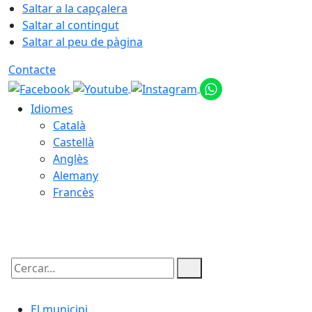
Saltar a la capçalera
Saltar al contingut
Saltar al peu de pàgina
Contacte
Idiomes
Català
Castellà
Anglès
Alemany
Francès
08.08.2026 | 06:20
Cercar:
El municipi