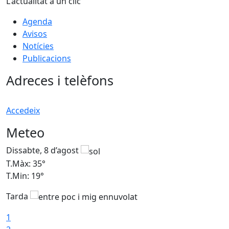
L'actualitat a un clic
Agenda
Avisos
Notícies
Publicacions
Adreces i telèfons
Accedeix
Meteo
Dissabte, 8 d’agost
D
T.Màx: 35°
T
T.Min: 19°
T
Tarda
1