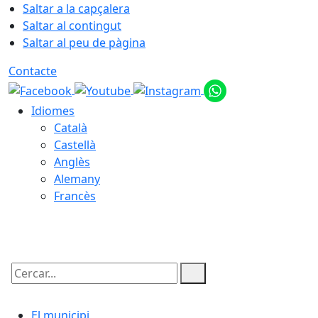
Saltar a la capçalera
Saltar al contingut
Saltar al peu de pàgina
Contacte
Idiomes
Català
Castellà
Anglès
Alemany
Francès
08.08.2026 | 15:27
Cercar:
El municipi