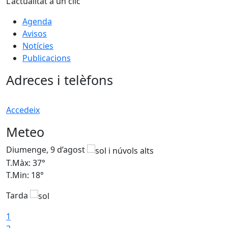
L'actualitat a un clic
Agenda
Avisos
Notícies
Publicacions
Adreces i telèfons
Accedeix
Meteo
Diumenge, 9 d’agost
D
T.Màx: 37°
T
T.Min: 18°
T
Tarda
T
1