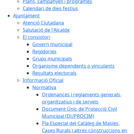
Plans, campanyes i programes
Calendari de dies festius
Ajuntament
Atenció Ciutadana
Salutació de l'Alcalde
El consistori
Govern municipal
Regidories
Grups municipals
Organisme dependents o vinculants
Resultats electorals
Informació Oficial
Normativa
Ordenances i reglaments generals,
organitzatius i de serveis
Document Únic de Protecció Civil
Municipal (DUPROCIM)
Pla Especial del Catàleg de Masies,
Cases Rurals i altres construccions en