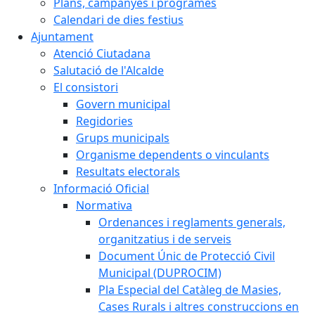
Plans, campanyes i programes
Calendari de dies festius
Ajuntament
Atenció Ciutadana
Salutació de l'Alcalde
El consistori
Govern municipal
Regidories
Grups municipals
Organisme dependents o vinculants
Resultats electorals
Informació Oficial
Normativa
Ordenances i reglaments generals,
organitzatius i de serveis
Document Únic de Protecció Civil
Municipal (DUPROCIM)
Pla Especial del Catàleg de Masies,
Cases Rurals i altres construccions en