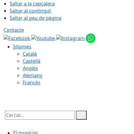
Saltar a la capçalera
Saltar al contingut
Saltar al peu de pàgina
Contacte
Idiomes
Català
Castellà
Anglès
Alemany
Francès
08.08.2026 | 19:05
Cercar:
El municipi