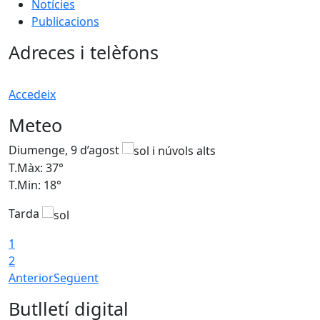
Notícies
Publicacions
Adreces i telèfons
Accedeix
Meteo
Diumenge, 9 d’agost
D
T.Màx: 37°
T
T.Min: 18°
T
Tarda
T
1
2
Anterior
Següent
Butlletí digital