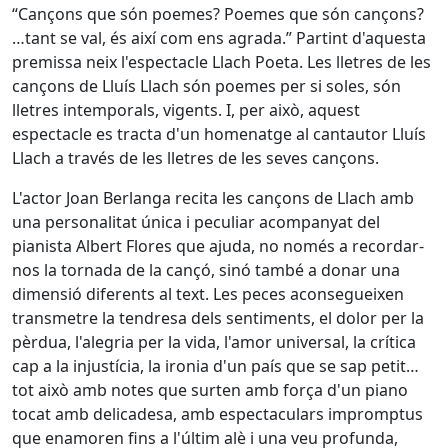
“Cançons que són poemes? Poemes que són cançons?
…tant se val, és així com ens agrada.” Partint d'aquesta
premissa neix l'espectacle Llach Poeta. Les lletres de les
cançons de Lluís Llach són poemes per si soles, són
lletres intemporals, vigents. I, per això, aquest
espectacle es tracta d'un homenatge al cantautor Lluís
Llach a través de les lletres de les seves cançons.
L'actor Joan Berlanga recita les cançons de Llach amb
una personalitat única i peculiar acompanyat del
pianista Albert Flores que ajuda, no només a recordar-
nos la tornada de la cançó, sinó també a donar una
dimensió diferents al text. Les peces aconsegueixen
transmetre la tendresa dels sentiments, el dolor per la
pèrdua, l'alegria per la vida, l'amor universal, la crítica
cap a la injustícia, la ironia d'un país que se sap petit…
tot això amb notes que surten amb força d'un piano
tocat amb delicadesa, amb espectaculars impromptus
que enamoren fins a l'últim alè i una veu profunda,