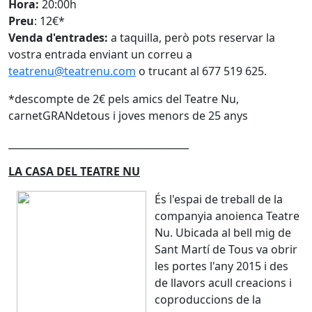
Hora:
20:00h
Preu
: 12€*
Venda d'entrades:
a taquilla, però pots reservar la
vostra entrada enviant un correu a
teatrenu@teatrenu.com
o trucant al 677 519 625.
*descompte de 2€ pels amics del Teatre Nu,
carnetGRANdetous i joves menors de 25 anys
_____________________________________​
LA CASA DEL TEATRE NU
És l'espai de treball de la
companyia anoienca Teatre
Nu. Ubicada al bell mig de
Sant Martí de Tous va obrir
les portes l'any 2015 i des
de llavors acull creacions i
coproduccions de la