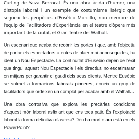
Curling de Yaiza Berrocal. És una obra àcida d'humor, una
distopia laboral i un exemple de costumisme lisèrgic que
segueix les peripècies d'Eusébio Morcillo, nou membre de
l'equip de Facilitadors d'Experiència en el teatre d'òpera més
important de la ciutat, el Gran Teatre del Walhall.
Un escenari que acaba de reobrir les portes i que, amb l'objectiu
de portar els espectadors a cotes de plaer mai aconseguides, ha
ideat un Nou Espectacle. La continuïtat d'Eusébio depèn de l'èxit
que tingui aquest Nou Espectacle i els directius no escatimaran
en mitjans per garantir el gaudi dels seus clients. Mentre Eusébio
se sotmet a formacions laborals pioneres, coneix un grup de
facilitadors que ordeixen un complot per acabar amb el Walhall…
Una obra corrosiva que explora les precàries condicions
d'aquest món laboral asfixiant que ens toca patir. És l'explotació
laboral la forma definitiva d'ascesi? Déu ha mort o ara està en els
PowerPoint?