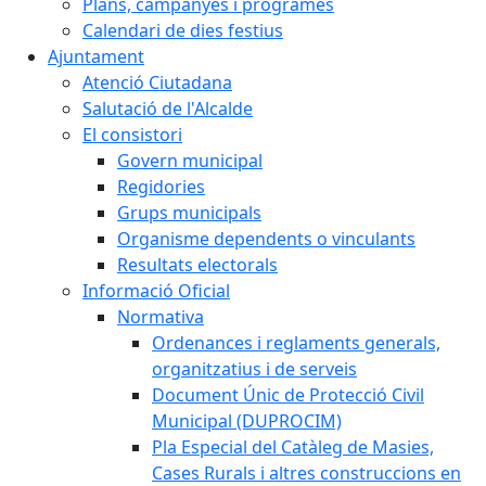
Plans, campanyes i programes
Calendari de dies festius
Ajuntament
Atenció Ciutadana
Salutació de l'Alcalde
El consistori
Govern municipal
Regidories
Grups municipals
Organisme dependents o vinculants
Resultats electorals
Informació Oficial
Normativa
Ordenances i reglaments generals,
organitzatius i de serveis
Document Únic de Protecció Civil
Municipal (DUPROCIM)
Pla Especial del Catàleg de Masies,
Cases Rurals i altres construccions en