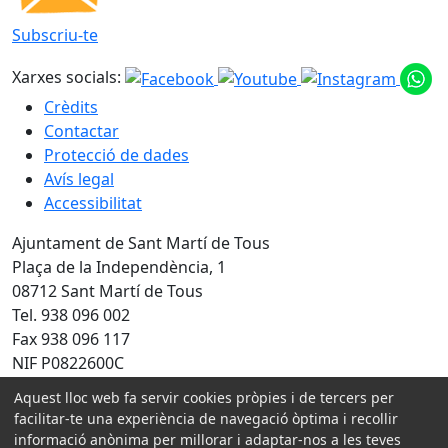
Subscriu-te
Xarxes socials:
Crèdits
Contactar
Protecció de dades
Avís legal
Accessibilitat
Ajuntament de Sant Martí de Tous
Plaça de la Independència, 1
08712 Sant Martí de Tous
Tel. 938 096 002
Fax 938 096 117
NIF P0822600C
Aquest lloc web fa servir cookies pròpies i de tercers per
Amb la col·laboració de:
facilitar-te una experiència de navegació òptima i recollir
informació anònima per millorar i adaptar-nos a les teves