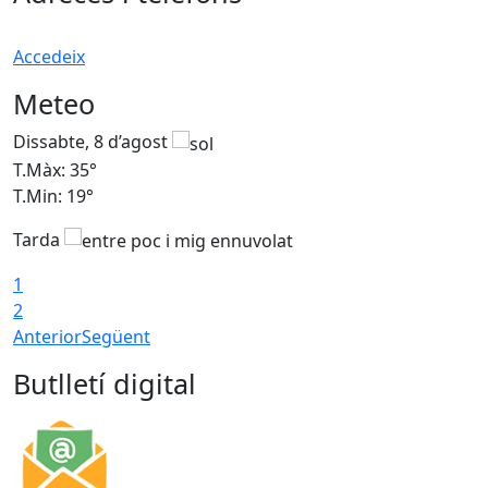
Accedeix
Meteo
Dissabte, 8 d’agost
D
T.Màx: 35°
T
T.Min: 19°
T
Tarda
1
2
Anterior
Següent
Butlletí digital