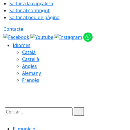
Saltar a la capçalera
Saltar al contingut
Saltar al peu de pàgina
Contacte
Idiomes
Català
Castellà
Anglès
Alemany
Francès
07.08.2026 | 18:52
Cercar:
El municipi