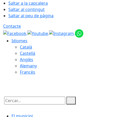
Saltar a la capçalera
Saltar al contingut
Saltar al peu de pàgina
Contacte
Idiomes
Català
Castellà
Anglès
Alemany
Francès
06.08.2026 | 11:59
Cercar:
El municipi