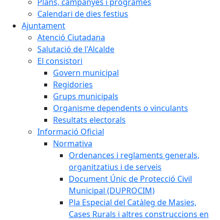
Plans, campanyes i programes
Calendari de dies festius
Ajuntament
Atenció Ciutadana
Salutació de l'Alcalde
El consistori
Govern municipal
Regidories
Grups municipals
Organisme dependents o vinculants
Resultats electorals
Informació Oficial
Normativa
Ordenances i reglaments generals,
organitzatius i de serveis
Document Únic de Protecció Civil
Municipal (DUPROCIM)
Pla Especial del Catàleg de Masies,
Cases Rurals i altres construccions en