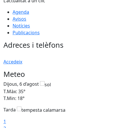
L'actualitat a un clic
Agenda
Avisos
Notícies
Publicacions
Adreces i telèfons
Accedeix
Meteo
Dijous, 6 d’agost
D
T.Màx: 35°
T
T.Min: 18°
T
Tarda
T
1