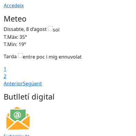
Accedeix
Meteo
Dissabte, 8 d’agost
D
T.Màx: 35°
T
T.Min: 19°
T
Tarda
1
2
Anterior
Següent
Butlletí digital