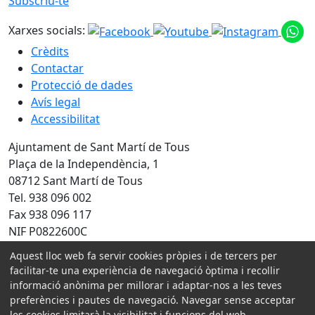
Subscriu-te
Xarxes socials:
Crèdits
Contactar
Protecció de dades
Avís legal
Accessibilitat
Ajuntament de Sant Martí de Tous
Plaça de la Independència, 1
08712 Sant Martí de Tous
Tel. 938 096 002
Fax 938 096 117
NIF P0822600C
Aquest lloc web fa servir cookies pròpies i de tercers per
Amb la col·laboració de:
facilitar-te una experiència de navegació òptima i recollir
informació anònima per millorar i adaptar-nos a les teves
preferències i pautes de navegació. Navegar sense acceptar
les cookies limitarà la visibilitat i funcions del web.