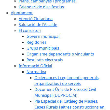
Plans, campanyes i programes
Calendari de dies festius
Ajuntament
Atenció Ciutadana
Salutació de l'Alcalde
El consistori
Govern municipal
Regidories
Grups municipals
Organisme dependents o vinculants
Resultats electorals
Informació Oficial
Normativa
Ordenances i reglaments generals,
organitzatius i de serveis
Document Únic de Protecció Civil
Municipal (DUPROCIM)
Pla Especial del Catàleg de Masies,
Cases Rurals i altres construccions en