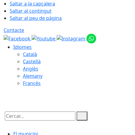
Saltar a la capçalera
Saltar al contingut
Saltar al peu de pàgina
Contacte
Idiomes
Català
Castellà
Anglès
Alemany
Francès
08.08.2026 | 02:58
Cercar:
El municipi