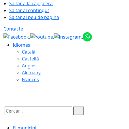
Saltar a la capçalera
Saltar al contingut
Saltar al peu de pàgina
Contacte
Idiomes
Català
Castellà
Anglès
Alemany
Francès
07.08.2026 | 11:23
Cercar:
El municipi