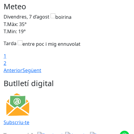
Meteo
Divendres, 7 d’agost
D
T.Màx: 35°
T
T.Min: 19°
T
Tarda
T
1
2
Anterior
Següent
Butlletí digital
Subscriu-te