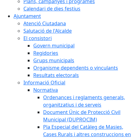
Plans, campanyes i programes
Calendari de dies festius
Ajuntament
Atenció Ciutadana
Salutació de l'Alcalde
El consistori
Govern municipal
Regidories
Grups municipals
Organisme dependents o vinculants
Resultats electorals
Informació Oficial
Normativa
Ordenances i reglaments generals,
organitzatius i de serveis
Document Únic de Protecció Civil
Municipal (DUPROCIM)
Pla Especial del Catàleg de Masies,
Cases Rurals i altres construccions en