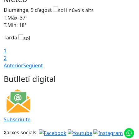
Diumenge, 9 d’agost
D
T.Màx: 37°
T
T.Min: 18°
T
Tarda
T
1
2
Anterior
Següent
Butlletí digital
Subscriu-te
Xarxes socials: