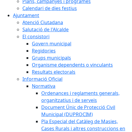
Plans, campanyes i programes
Calendari de dies festius
Ajuntament
Atenció Ciutadana
Salutació de l'Alcalde
El consistori
Govern municipal
Regidories
Grups municipals
Organisme dependents o vinculants
Resultats electorals
Informació Oficial
Normativa
Ordenances i reglaments generals,
organitzatius i de serveis
Document Únic de Protecció Civil
Municipal (DUPROCIM)
Pla Especial del Catàleg de Masies,
Cases Rurals i altres construccions en