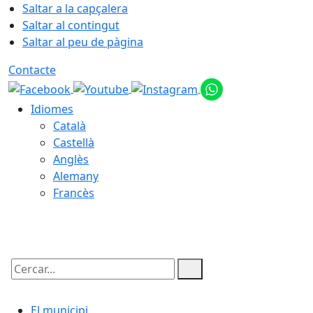
Saltar a la capçalera
Saltar al contingut
Saltar al peu de pàgina
Contacte
Idiomes
Català
Castellà
Anglès
Alemany
Francès
09.08.2026 | 11:00
Cercar:
El municipi